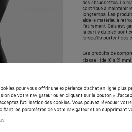
des chaussettes. Le mat
contribue à maintenir
longtemps. Les produits
aide le matériau à ret
l’étirement. Cela est ga
la partie du pied sont 
lorsqu’ils portent des
Les produits de compre
classe I (de 18 à 21 mm
- en cas de syndrome d
- pour le traitement de
lorsqu’il y a des sent
ookies pour vous offrir une expérience d’achat en ligne plus pr
d’oppression, lorsque l
sion de votre navigateur ou en cliquant sur le bouton « J’acce
douloureux le soir, lor
acceptez l’utilisation des cookies. Vous pouvez révoquer vot
- prévention de la thr
fiant les paramètres de votre navigateur et en supprimant v
des jambes pendant la 
- pour la prévention d
ās
risque ;
- pour éviter un gonfle