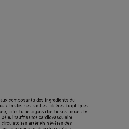
le aux composants des ingrédients du
ées locales des jambes, ulcères trophiques
euse, infections aiguës des tissus mous des
pèle. Insuffisance cardiovasculaire
circulatoires artériels sévères des
avec une pression dans les artères