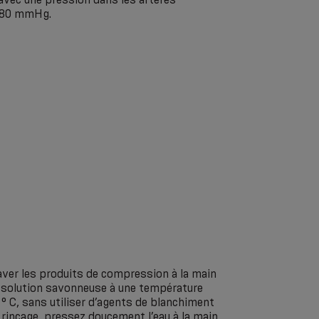
à 80 mmHg.
aver les produits de compression à la main
e solution savonneuse à une température
° С, sans utiliser d’agents de blanchiment
e rinçage, pressez doucement l’eau à la main,