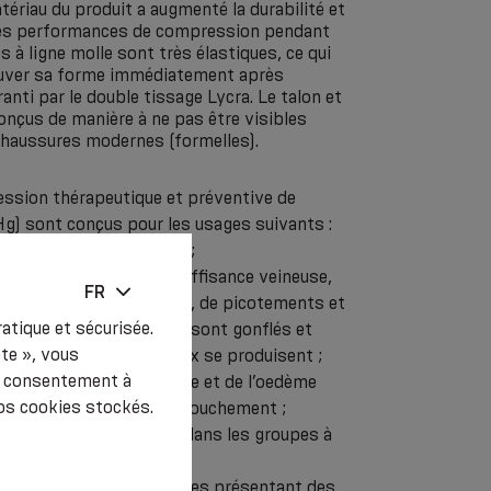
ériau du produit a augmenté la durabilité et
 les performances de compression pendant
 à ligne molle sont très élastiques, ce qui
rouver sa forme immédiatement après
ranti par le double tissage Lycra. Le talon et
conçus de manière à ne pas être visibles
 chaussures modernes (formelles).
ssion thérapeutique et préventive de
Hg) sont conçus pour les usages suivants :
es « jambes fatiguées » ;
s premiers stades d’insuffisance veineuse,
FR
iments d’engourdissement, de picotements et
atique et sécurisée.
es chevilles et les veaux sont gonflés et
pte », vous
sque des crampes de veaux se produisent ;
re consentement à
ombose veineuse profonde et de l’oedème
os cookies stockés.
grossesse et après l’accouchement ;
e la thrombose veineuse dans les groupes à
ment dans le cas de varices présentant des