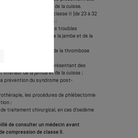
inférieur de la jambe et de la cuisse.
ssion thérapeutique de classe II (de 23 à 32
ur les usages suivants :
es varices des jambes sans troubles
s du segment inférieur de la jambe et de la
femmes enceintes ;
a thrombophlébite aiguë, de la thrombose
 dans le cas des varices présentant des
inférieur de la jambe et de la cuisse ;
t la prévention du syndrome post-
érothérapie, les procédures de phlébectomie
tion ;
 de traitement chirurgical, en cas d’oedème
seillé de consulter un médecin avant
 de compression de classe II.