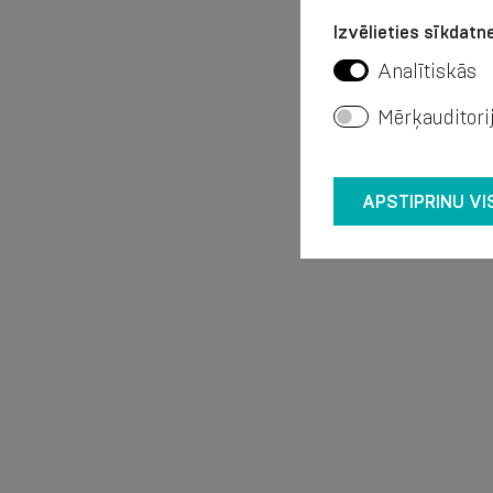
Izvēlieties sīkdatne
Analītiskās
Mērķauditori
APSTIPRINU VI