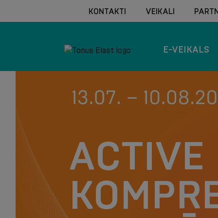
KONTAKTI
VEIKALI
PARTN
E-VEIKALS
ATBALS
KOMFO