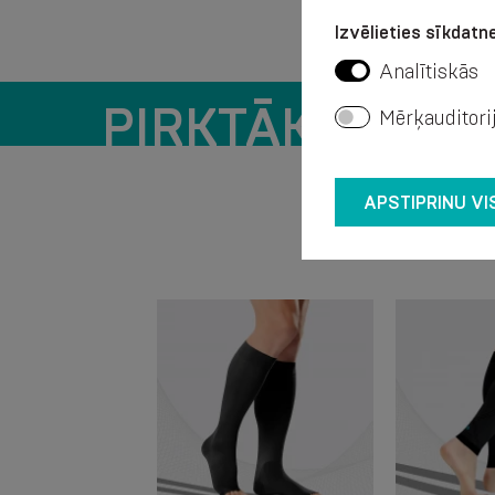
Izvēlieties sīkdatne
Analītiskās
PIRKTĀKIE PRO
Mērķauditori
APSTIPRINU VI