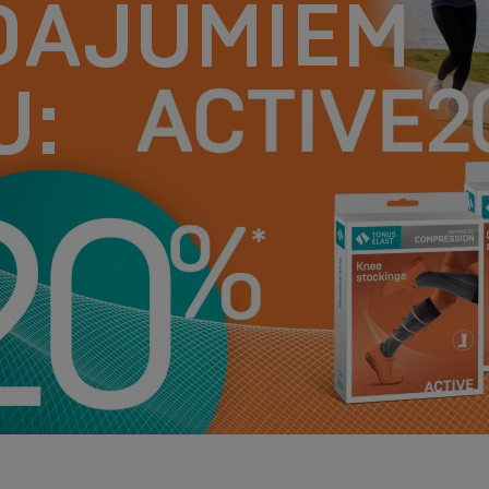
AJĀM
ĀM