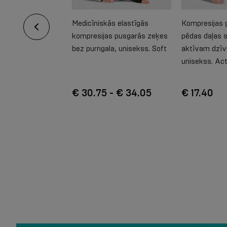
ās kompresijas
Medicīniskās elastīgās
Kompresijas 
eķes, īpaši
kompresijas pusgarās zeķes
pēdas daļas 
nisekss. Soft
bez purngala, unisekss. Soft
aktīvam dzī
unisekss. Ac
- € 34.05
€ 30.75 - € 34.05
€ 17.40