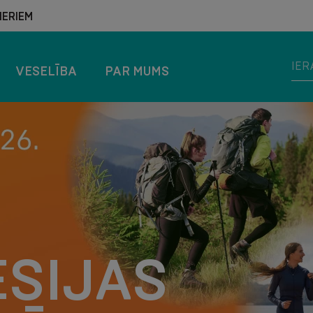
ERIEM
VESELĪBA
PAR MUMS
TS UN
RTS