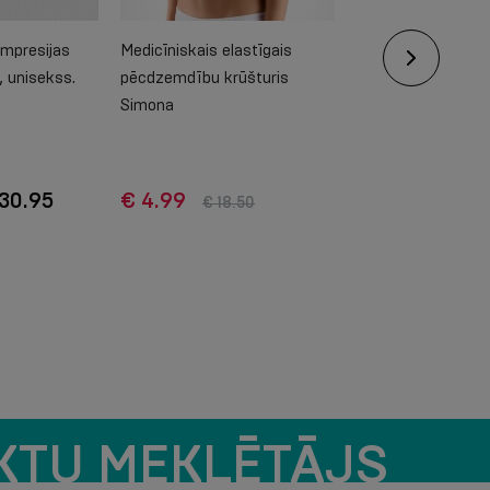
ompresijas
Medicīniskais elastīgais
Medicīniskās komp
 unisekss.
pēcdzemdību krūšturis
pusgarās zeķes, 
Simona
purngala, uniseks
 30.95
€ 4.99
€ 27.85 - € 3
€ 18.50
KTU MEKLĒTĀJS