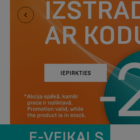
TOPOŠ
Iepriekšējais
MĀMIŅ
IEPIRKTIES
E-VEIKALS