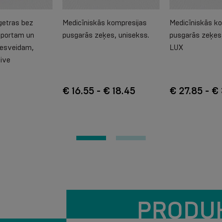
getras bez
Medicīniskās kompresijas
Medicīniskās k
sportam un
pusgarās zeķes, unisekss.
pusgarās zeķes,
vesveidam,
LUX
tive
€ 16.55 - € 18.45
€ 27.85 - €
PRODU