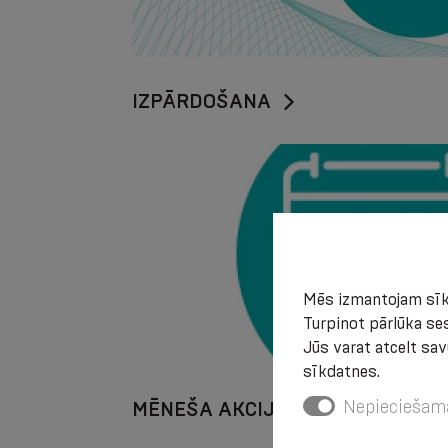
IZPĀRDOŠANA
Mēs izmantojam sīkd
Turpinot pārlūka ses
Jūs varat atcelt sav
sīkdatnes.
Nepieciešam
MĒNEŠA AKCIJA