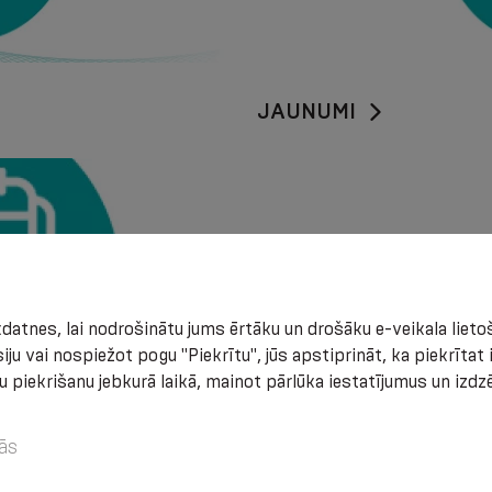
JAUNUMI
atnes, lai nodrošinātu jums ērtāku un drošāku e-veikala lietoš
iju vai nospiežot pogu "Piekrītu", jūs apstiprināt, ka piekrīta
u piekrišanu jebkurā laikā, mainot pārlūka iestatījumus un izd
ās