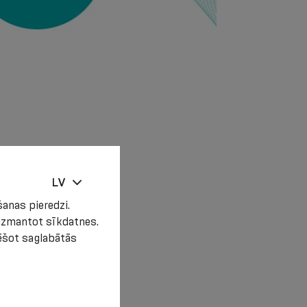
LV
anas pieredzi.
t izmantot sīkdatnes.
zēšot saglabātās