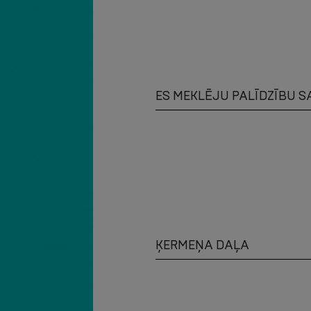
ES MEKLĒJU PALĪDZĪBU SA
ĶERMEŅA DAĻA