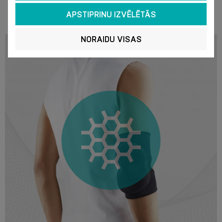
APSTIPRINU IZVĒLĒTĀS
NORAIDU VISAS