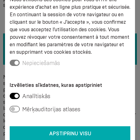
sous surveillance médicale).
expérience d’achat en ligne plus pratique et sécurisée.
En continuant la session de votre navigateur ou en
cliquant sur le bouton « J’accepte », vous confirmez
que vous acceptez l’utilisation des cookies. Vous
pouvez révoquer votre consentement à tout moment
en modifiant les paramètres de votre navigateur et
en supprimant vos cookies stockés.
Nepieciešamās
Nous recommandons de laver à la main dans une solution
savonneuse à une température de + 40 °C sans utiliser de
Izvēlieties sīkdatnes, kuras apstipriniet
produits de blanchiment. Ne pas nettoyer chimiquement,
Analītiskās
car la structure du néoprène se dégrade sous l’influence de
solvants acides et alcalins ainsi que de lubrifiants. Après
lavage, ne pas tourner ni tomber à sec. Il est recommandé
Mērķauditorijas atlases
de comprimer doucement l’eau sans se frotter et de sécher
le produit de manière disséminée. Au moins à une distance
d’un mètre des appareils de chauffage. Le produit ne doit
pas être séché au soleil ni repassé. Ne fermez pas.
APSTIPRINU VISU