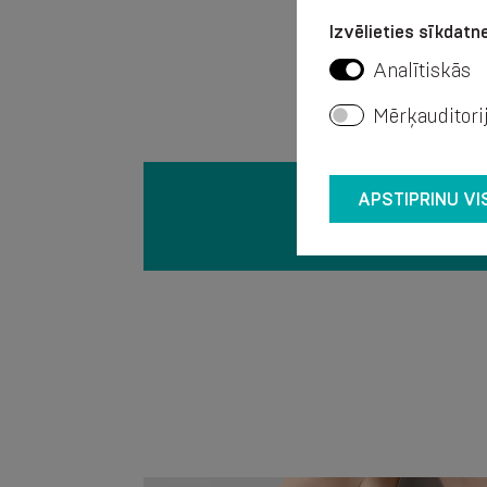
Izvēlieties sīkdatne
Analītiskās
Mērķauditori
APSTIPRINU VI