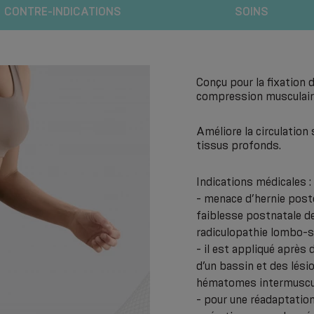
CONTRE-INDICATIONS
SOINS
Conçu pour la fixation d
compression musculair
Améliore la circulation
tissus profonds.
Indications médicales :
- menace d’hernie posto
faiblesse postnatale de
radiculopathie lombo-sac
- il est appliqué après
d’un bassin et des lési
hématomes intermuscula
- pour une réadaptatio