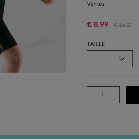
Ventes
€ 8.99
€ 36.21
TAILLE
-
+