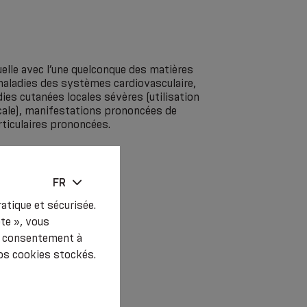
uelle avec l’une quelconque des matières
maladies des systèmes cardiovasculaire,
dies cutanées locales sévères (utilisation
cale), manifestations prononcées de
rticulaires prononcées.
FR
atique et sécurisée.
pte », vous
re consentement à
os cookies stockés.