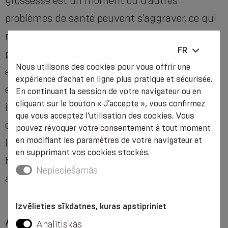
grossesse est un moment où d’autres
problèmes de santé peuvent s’aggraver, ce qui
n’a pas été le cas auparavant. Il peut s’agir de
FR
problèmes d’autres organes internes, par
Nous utilisons des cookies pour vous offrir une
exemple les reins, et d’autres problèmes, mais
expérience d’achat en ligne plus pratique et sécurisée.
en même temps, des douleurs dorsales
En continuant la session de votre navigateur ou en
cliquant sur le bouton « J’accepte », vous confirmez
inexpérimentées peuvent soudainement
que vous acceptez l’utilisation des cookies. Vous
envoyer des signaux, provenant d’une blessure
pouvez révoquer votre consentement à tout moment
en modifiant les paramètres de votre navigateur et
longtemps oubliée, et il peut aussi s’agir d’une
en supprimant vos cookies stockés.
hernie intervertébrale petite et inaperçue ou
Nepieciešamās
autre chose.
Izvēlieties sīkdatnes, kuras apstipriniet
Aidons notre colonne vertébrale pendant la
Analītiskās