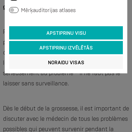
grossesse
Mērķauditorijas atlases
Pour que les maux de dos ne causent pas de
APSTIPRINU VISU
problèmes supplémentaires pendant la période
APSTIPRINU IZVĒLĒTĀS
d’espérance de vie des enfants, dès le début,
lorsqu’ils sont ressentis, il faut s’attaquer
NORAIDU VISAS
sérieusement au problème – il ne faut pas le
laisser sans surveillance.
Dès le début de la grossesse, il est important de
discuter avec le médecin de tous les problèmes
possibles qui peuvent survenir pendant la