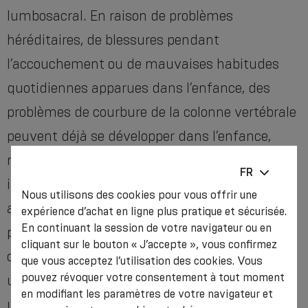
lumbosacral. En raison de problèmes
héréditaires, de blessures pendant
l’accouchement ou de mauvaises habitudes
quotidiennes apparues dans l’enfance, des
problèmes de courbure de la colonne vertébrale
peuvent déjà se développer dans l’enfance,
mais, en même temps, pour diverses raisons,
FR
ils peuvent aussi se développer lorsqu’un
Nous utilisons des cookies pour vous offrir une
adulte, si la personne travaille à l’ordinateur
expérience d’achat en ligne plus pratique et sécurisée.
En continuant la session de votre navigateur ou en
pendant de longues périodes, effectue
cliquant sur le bouton « J’accepte », vous confirmez
continuellement des actions monotones dans
que vous acceptez l’utilisation des cookies. Vous
pouvez révoquer votre consentement à tout moment
une direction, il y a une surcharge conduisant
en modifiant les paramètres de votre navigateur et
une voiture et autres.