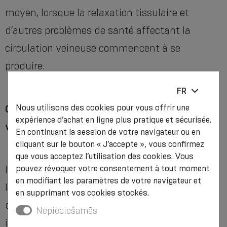
moyen, lorsque la relaxation tissulaire et
d’autres problèmes de santé affectant la
circulation veineuse commencent à se
produire.
FR
Nous utilisons des cookies pour vous offrir une
Comment se développe la dilatation
expérience d’achat en ligne plus pratique et sécurisée.
veineuse ?
En continuant la session de votre navigateur ou en
cliquant sur le bouton « J’accepte », vous confirmez
que vous acceptez l’utilisation des cookies. Vous
pouvez révoquer votre consentement à tout moment
Les veines sont des vaisseaux sanguins par
en modifiant les paramètres de votre navigateur et
lesquels le sang circule vers le coeur à travers
en supprimant vos cookies stockés.
des valves spéciales. Si, pour diverses raisons,
Nepieciešamās
ils ne sont pas en mesure d’exercer leur