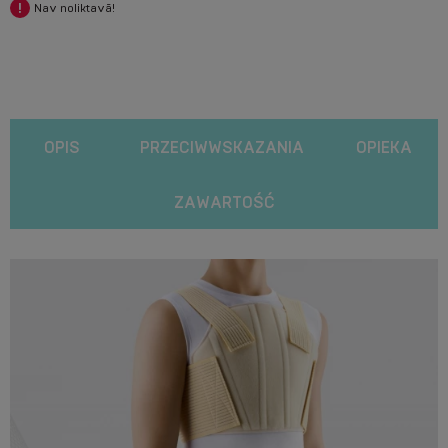
Nav noliktavā!
OPIS
PRZECIWWSKAZANIA
OPIEKA
ZAWARTOŚĆ