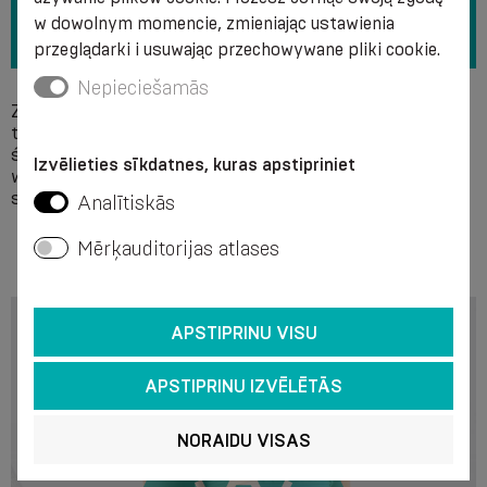
w dowolnym momencie, zmieniając ustawienia
przeglądarki i usuwając przechowywane pliki cookie.
Nepieciešamās
Zalecamy ręczne mycie w roztworze mydła w
temperaturze + 40 °C bez użycia wybielaczy. Nie stosować
środków chemicznych do czyszczenia. Zaleca się delikatne
Izvēlieties sīkdatnes, kuras apstipriniet
wyciskanie wody bez skrzydeł i wysuszenie produktu w
sposób rozproszony. Nie prasować.
Analītiskās
Mērķauditorijas atlases
APSTIPRINU VISU
APSTIPRINU IZVĒLĒTĀS
NORAIDU VISAS