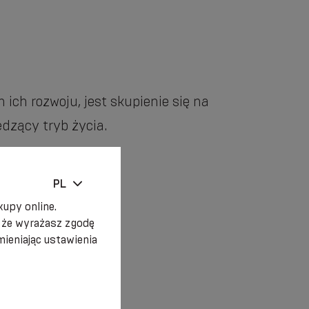
ch rozwoju, jest skupienie się na
dzący tryb życia.
PL
upy online.
, że wyrażasz zgodę
ieniając ustawienia