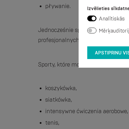
pływanie.
Izvēlieties sīkdatne
Analītiskās
Jednocześnie sport może stać się r
Mērķauditori
profesjonalnych sportowców lub 
APSTIPRINU VI
Sporty, które mogą promować rozwó
koszykówka,
siatkówka,
intensywne ćwiczenia aerobowe,
tenis,