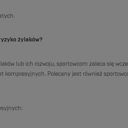
atych.
ryzyko żylaków?
aków lub ich rozwoju, sportowcom zaleca się wcześ
pet kompresyjnych. Polecany jest również sportow
syjnych: