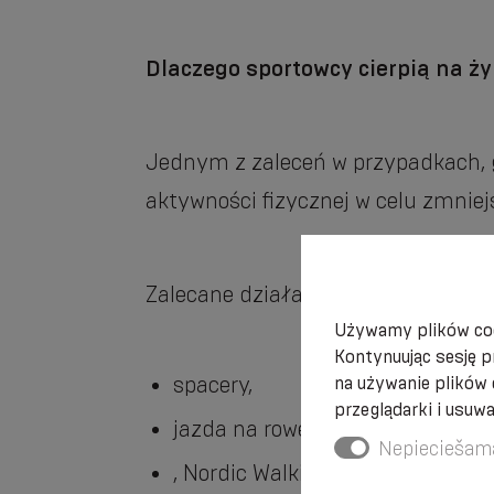
Dlaczego sportowcy cierpią na ży
Jednym z zaleceń w przypadkach, g
aktywności fizycznej w celu zmniej
Zalecane działania fizyczne:
Używamy plików coo
Kontynuując sesję p
spacery,
na używanie plików
przeglądarki i usuw
jazda na rowerze
Nepieciešam
, Nordic Walking,