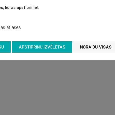
s, kuras apstipriniet
ównież czynnikiem ryzyka rozwoju żylaków. Jest t
jas atlases
amatorów z intensywnym harmonogramem zajęć sp
SU
APSTIPRINU IZVĒLĒTĀS
NORAIDU VISAS
j żylaków: