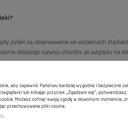
laki?
dy żylaki są obserwowane we wczesnych stadiach i
szenia dalszego rozwoju choroby ze względu na sie
kie, aby zapewnić Państwu bardziej wygodne i bezpieczne zak
rzeglądarki lub klikając przycisk „Zgadzam się”, potwierdzasz
 cookie. Możesz cofnąć swoją zgodę w dowolnym momencie, zm
ając przechowywane pliki cookie.
ās