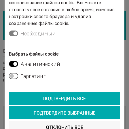
использование файлов cookie. Вы можете
отозвать свое согласие в любое время, изменив
настройки своего браузера и удалив
сохраненные файлы cookie.
Необходимый
Стирайте повязку вручную в мыльном растворе при
Выбрать файлы cookie
температуре не выше +40 °C. Не используйте моющие
средства, содержащие отбеливатель. Не подвергайте
Аналитический
сухой чистке. После стирки аккуратно отожмите бинт
руками, не отжимая. Сушите в расправленном виде. Не
Таргетинг
гладить.
ПОДТВЕРДИТЬ ВСЕ
ПОДТВЕРДИТЕ ВЫБРАННЫЕ
ОТКЛОНИТЬ ВСЕ