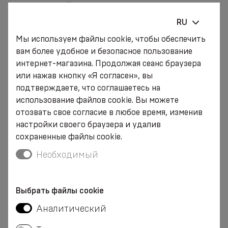
ихолодный воздух не проникал к
незащищенным участкам организма.
RU
Мы используем файлы cookie, чтобы обеспечить
Температура в помещениях должна быть
вам более удобное и безопасное пользование
комфортной и приятной для людей. Если
интернет-магазина. Продолжая сеанс браузера
это невозможно обеспечить, необходимо
или нажав кнопку «Я согласен», вы
позаботиться о дополнительных
подтверждаете, что соглашаетесь на
использование файлов cookie. Вы можете
средствах, помогающих создать этот
отозвать свое согласие в любое время, изменив
недостающий комфорт. Это могут быть
настройки своего браузера и удалив
специальные нагреваемые одеяла,
сохраненные файлы cookie.
теплые носки и греющие
Необходимый
бандажи для спины
. Использование
бандажа благотворно влияет на
Выбрать файлы cookie
внутренние органы, бережно
Аналитический
поддерживая и улучшая
микроциркуляцию крови. Они