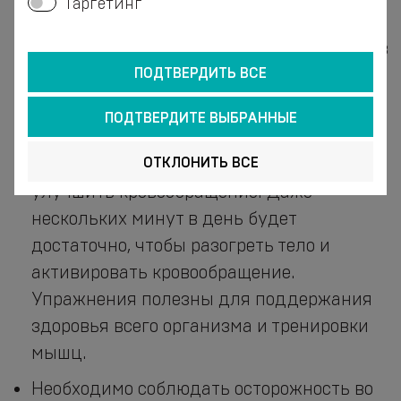
Таргетинг
рекомендуются всем, чья работа связана
с длительной нагрузкой на позвоночник в
области поясницы и крестца, а также при
ПОДТВЕРДИТЬ ВСЕ
работе в холодных помещениях и на
ПОДТВЕРДИТЕ ВЫБРАННЫЕ
сквозняке.
ОТКЛОНИТЬ ВСЕ
Выполнение упражнений может помочь
улучшить кровообращение. Даже
нескольких минут в день будет
достаточно, чтобы разогреть тело и
активировать кровообращение.
Упражнения полезны для поддержания
здоровья всего организма и тренировки
мышц.
Необходимо соблюдать осторожность во