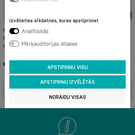
Izvēlieties sīkdatnes, kuras apstipriniet
Medicīniskās elastīgās saites
Medicīniskā elastīgā saite,
Analītiskās
bez lateksa, vidējas
lentveida. Augstas
Mērķauditorijas atlases
stiepjamības, 80 mm
stiepjamības, 100 mm
€ 1.18 - € 6.31
€ 2.95 - € 4.20
APSTIPRINU VISU
APSTIPRINU IZVĒLĒTĀS
SKATĪT VAIRĀK
NORAIDU VISAS