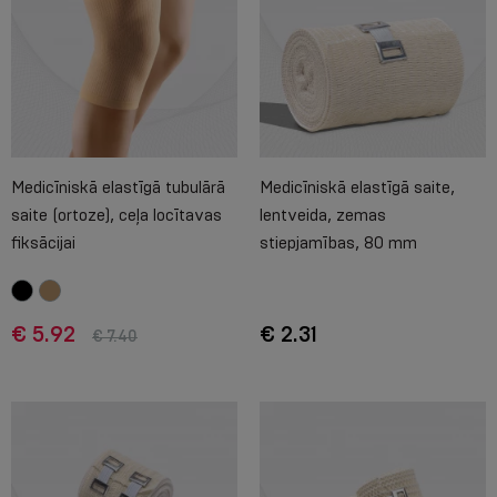
Medicīniskā elastīgā tubulārā
Medicīniskā elastīgā saite,
saite (ortoze), ceļa locītavas
lentveida, zemas
fiksācijai
stiepjamības, 80 mm
€ 5.92
€ 2.31
€ 7.40