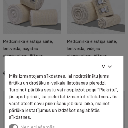
Medicīniskā elastīgā saite,
Medicīniskā elastīgā saite,
lentveida, augstas
lentveida, vidējas
stiepjamības, 80 mm
stiepjamības, 60 mm
LV
€ 2.35 - € 3.45
€ 1.10 - € 3.10
Mēs izmantojam sīkdatnes, lai nodrošinātu jums
ērtāku un drošāku e-veikala lietošanas pieredzi.
Turpinot pārlūka sesiju vai nospiežot pogu "Piekrītu",
jūs apstiprināt, ka piekrītat izmantot sīkdatnes. Jūs
varat atcelt savu piekrišanu jebkurā laikā, mainot
pārlūka iestatījumus un izdzēšot saglabātās
sīkdatnes.
Nepieciešamās