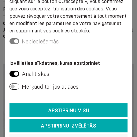
- avant et après la sclérothérapie, les procédures de
cliquant sur le bouton « J’accepte », vous confirmez
phlébectomie et pendant leur préparation ;
que vous acceptez l’utilisation des cookies. Vous
- en cas d’autres types de traitement chirurgical, en cas
pouvez révoquer votre consentement à tout moment
d’oedème post-traumatique.
en modifiant les paramètres de votre navigateur et
Attention !
Il est conseillé de consulter un médecin avant
en supprimant vos cookies stockés.
d’utiliser des produits de compression de classe II.
Nepieciešamās
Izvēlieties sīkdatnes, kuras apstipriniet
Analītiskās
Mērķauditorijas atlases
APSTIPRINU VISU
APSTIPRINU IZVĒLĒTĀS