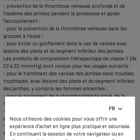
- prévention de la thrombose veineuse profonde et de
l’oedème des jambes pendant la grossesse et après
l’accouchement ;
- pour la prévention de la thrombose veineuse dans les
groupes à risque ;
- pour éviter un gonflement dans le cas de varices avec
lésions des pieds et du segment inférieur des jambes.
Les produits de compression thérapeutique de classe II (de
23 à 32 mmmHg) sont conçus pour les usages suivants :
- pour le traitement des varices des jambes sans troubles
trophiques, avec lésions des pieds et du segment inférieur
des jambes, y compris les femmes enceintes ;
- pour le traitement de la thrombophlébite aiguë, de la
thrombose veineuse profonde ;
FR
- éviter un gonflement dans le cas de varices avec lésions
des pieds et du segment inférieur des jambes ;
Nous utilisons des cookies pour vous offrir une
- pour le traitement et la prévention du syndrome post-
expérience d’achat en ligne plus pratique et sécurisée.
thrombotique ;
En continuant la session de votre navigateur ou en