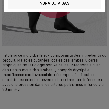
NORAIDU VISAS
Intolérance individuelle aux composants des ingrédients du
produit. Maladies cutanées locales des jambes, ulcères
trophiques de l’étiologie non veineuse, infections aiguës
des tissus mous des jambes, y compris érysipèle.
Insuffisance cardiovasculaire décompensée. Troubles
circulatoires artériels sévères des extrémités inférieures
avec une pression dans les artères pelviennes inférieure à
80 mmHg.