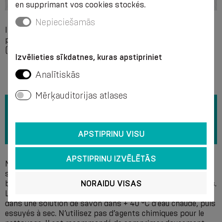
en supprimant vos cookies stockés.
Nepieciešamās
Incompatibilité individuelle avec l’un des composants du
produit, hernie inguinale piégée et non rétractable
(irremplaçable), éruption cutanée.
Izvēlieties sīkdatnes, kuras apstipriniet
Analītiskās
Mērķauditorijas atlases
APSTIPRINU VISU
APSTIPRINU IZVĒLĒTĀS
Nous recommandons de laver à la main dans une solution
savonneuse à une température de + 40 °C sans utiliser de
NORAIDU VISAS
blanchiment et d’enlever d’abord les inserts de ses poches.
Les tampons amovibles doivent être lavés séparément
dans une solution de savon dans + 40 °C d’eau chaude, puis
essuyés à sec. N’utilisez pas d’agents chimiques pour le