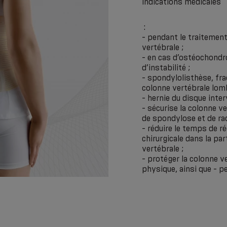
indications médicales
:
- pendant le traitement
vertébrale ;
- en cas d’ostéochond
d’instabilité ;
- spondylolisthèse, fra
colonne vertébrale lomb
- hernie du disque inter
- sécurise la colonne ve
de spondylose et de radi
- réduire le temps de r
chirurgicale dans la par
vertébrale ;
- protéger la colonne v
physique, ainsi que - p