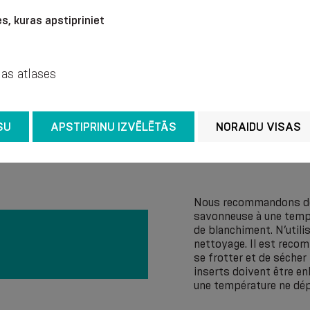
s, kuras apstipriniet
jas atlases
SU
APSTIPRINU IZVĒLĒTĀS
NORAIDU VISAS
Nous recommandons de l
savonneuse à une tempé
de blanchiment. N’utili
nettoyage. Il est rec
se frotter et de sécher
inserts doivent être en
une température ne dép