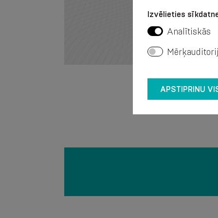
Izvēlieties sīkdatne
Analītiskās
Mērķauditori
APSTIPRINU VI