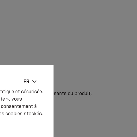
FR
atique et sécurisée.
uelle avec l’un des composants du produit,
pte », vous
les sévères.
re consentement à
os cookies stockés.