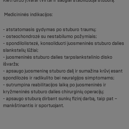
Kieti diržo įtvarai tvirtai ir saugiai stabilizuoja stuburą.
Medicininės indikacijos:
- atstatomasis gydymas po stuburo traumų;
- osteochondrozė su nestabilumo požymiais;
- spondilolistezė, konsoliduoti juosmeninės stuburo dalies
slankstelių lūžiai;
- juosmeninės stuburo dalies tarpslankstelinio disko
išvarža;
- apsaugo juosmeninę stuburo dalį ir sumažina krūvį esant
spondilozės ir radikulito bei neuralgijos simptomams;
- sutrumpina reabilitacijos laiką po juosmeninės ir
kryžmeninės stuburo dalies chirurginių operacijų;
- apsaugo stuburą dirbant sunkų fizinį darbą, taip pat –
mankštinantis ir sportuojant.