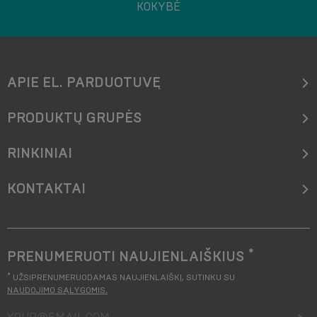
KOKYBĖ
APIE EL. PARDUOTUVĘ
PRODUKTŲ GRUPĖS
RINKINIAI
KONTAKTAI
*
PRENUMERUOTI NAUJIENLAIŠKIUS
*
UŽSIPRENUMERUODAMAS NAUJIENLAIŠKĮ, SUTINKU SU
NAUDOJIMO SĄLYGOMIS
.
your@email.com