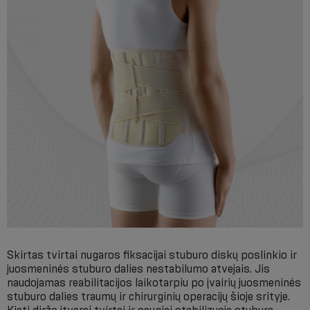
Skirtas tvirtai nugaros fiksacijai stuburo diskų poslinkio ir
juosmeninės stuburo dalies nestabilumo atvejais. Jis
naudojamas reabilitacijos laikotarpiu po įvairių juosmeninės
stuburo dalies traumų ir chirurginių operacijų šioje srityje.