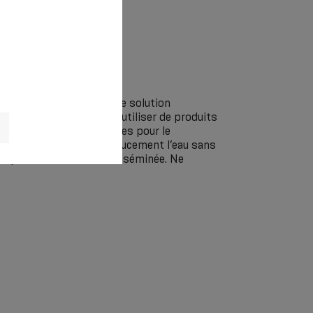
aver à la main dans une solution
rature de + 40 °C sans utiliser de produits
sez pas d’agents chimiques pour le
ommandé de comprimer doucement l’eau sans
 le produit de manière disséminée. Ne