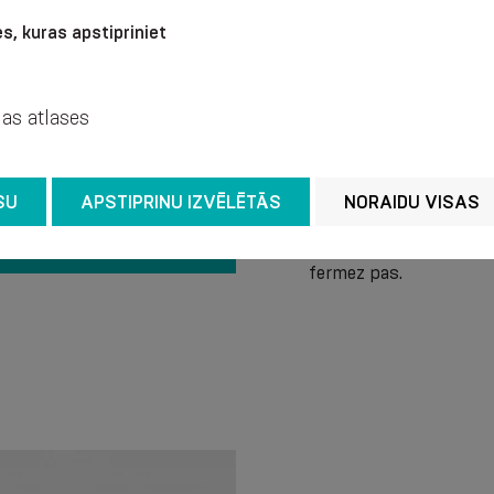
s, kuras apstipriniet
jas atlases
Nous recommandons de l
savonneuse à une tempé
SU
APSTIPRINU IZVĒLĒTĀS
NORAIDU VISAS
de blanchiment. N’utili
nettoyage. Il est rec
se frotter et de sécher
fermez pas.