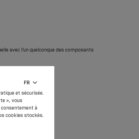
duelle avec l’un quelconque des composants
FR
atique et sécurisée.
pte », vous
re consentement à
os cookies stockés.