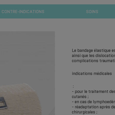
CONTRE-INDICATIONS
SOINS
Le bandage élastique es
ainsi que les dislocati
complications traumati
indications médicales
:
- pour le traitement d
cutanés ;
- en cas de lymphoedème
- réadaptation après d
chirurgicales ;