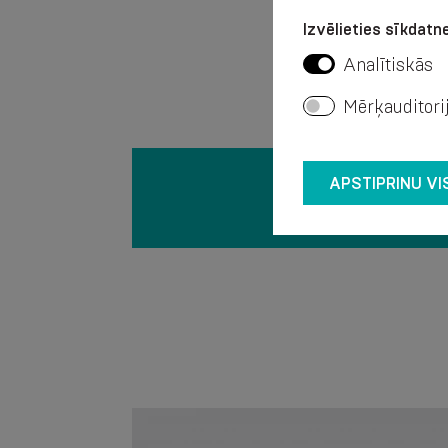
Izvēlieties sīkdatne
Analītiskās
Mērķauditori
APSTIPRINU VI