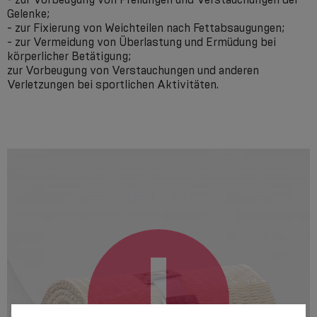
Gelenke;
- zur Fixierung von Weichteilen nach Fettabsaugungen;
- zur Vermeidung von Überlastung und Ermüdung bei
körperlicher Betätigung;
zur Vorbeugung von Verstauchungen und anderen
Verletzungen bei sportlichen Aktivitäten.