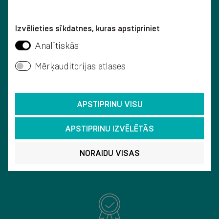
KUNDESERVICE
Izvēlieties sīkdatnes, kuras apstipriniet
Analītiskās
Mērķauditorijas atlases
VERDENS LEVERING
APSTIPRINU VISU
APSTIPRINU IZVĒLĒTĀS
NORAIDU VISAS
RASK LEVERING