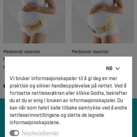
Medisinsk elastisk
Medisinsk elastisk
fødselsbelte, med ekstra myk
fødselsbelte, universal
indre side. LUKS
NB
Vi bruker informasjonskapsler til å gi deg en mer
€ 28.75
€ 28.15
praktisk og sikker handleopplevelse på nettet. Ved å
fortsette nettleserøkten eller klikke Godta, bekrefter
du at du er enig i bruken av informasjonskapsler. Du
kan når som helst kalle tilbake samtykke ved å endre
nettleserinnstillingene og slette de lagrede
informasjonskapslene.
Nepieciešamās