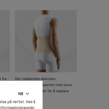
t fra
Det medisinske elastiske
med
trebarkindikasjonssettet med stive
innganger og remler for å regulere
NB
komprimering.
else på nettet. Ved å
 informasjonskapsler.