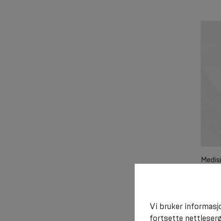
Medisi
metall
regule
Trøst
Vi bruker informasjo
fortsette nettleserø