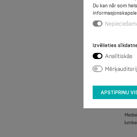
Du kan når som helst
€ 44
informasjonskapsle
Nepieciešam
Izvēlieties sīkdatne
Analītiskās
Mērķauditori
APSTIPRINU VI
Medisi
lumbal