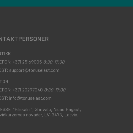
NTAKTPERSONER
UTIKK
EFON:
+371 25169005
8:30-17:00
OST:
support@tonuselast.com
TOR
EFON:
+371 20297040
8:30-17:00
OST:
info@tonuselast.com
ESSE:
“Pilskalni”, Grinvalti, Nicas Pagast,
vidkurzemes novader, LV-3473, Latvia.