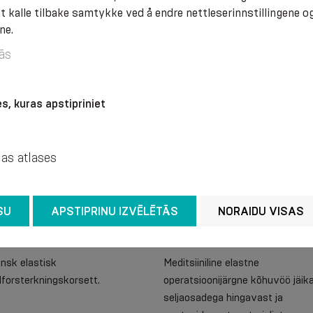
 kalle tilbake samtykke ved å endre nettleserinnstillingene og
.30
€ 61.30
ne.
ās
s, kuras apstipriniet
jas atlases
SU
APSTIPRINU IZVĒLĒTĀS
NORAIDU VISAS
nsk elastisk
Meditsiiniline elastne
forsterkningskorsett.
operatsioonijärgne kõhuvöö jäik
seljaosadega hingavast ja