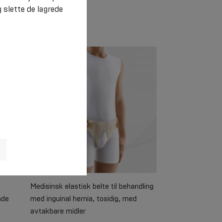
 slette de lagrede
€ 27.05
Medisinsk elastisk belte til behandling
ade
med inguinal hernia, tosidig, med
avtakbare midler