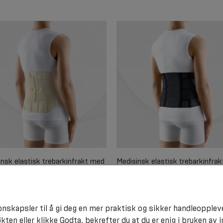
nsk elastisk trebarkinfrakt med
Medisinsk elastisk trebarkinfrak
innsetting og remler for å
avlsbart og holdbart materiale 
re komprimering forsterket.
stive innsetting og remler for å
regulere komprimering. LUFT
nskapsler til å gi deg en mer praktisk og sikker handleopplev
kten eller klikke Godta, bekrefter du at du er enig i bruken av