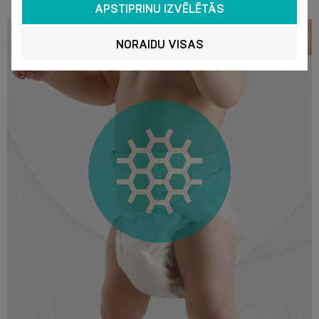
APSTIPRINU IZVĒLĒTĀS
NORAIDU VISAS