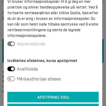
Vi bruker informasjonskapsler til å gi deg en mer
praktisk og sikker handleopplevelse på nettet. Ved å
fortsette nettleserøkten eller klikke Godta, bekrefter
Individuell inkompatibilitet med et av komponentene i
preparatet, komprimert eller ubestilt hernias, utslett.
du at du er enig i bruken av informasjonskapsler. Du
kan når som helst kalle tilbake samtykke ved å endre
nettleserinnstillingene og slette de lagrede
informasjonskapslene.
Nepieciešamās
Izvēlieties sīkdatnes, kuras apstipriniet
Analītiskās
Vi anbefaler at du vasker for hånd i en såpe ved en
temperatur på + 40 °C uten bruk av bleker. Lokket må
Mērķauditorijas atlases
fjernes før det vaskes. Bruk ikke kjemiske midler til
rengjøring. Det anbefales å klemme vannet forsiktig ut
uten å vri og tørke produktet på en spredt måte. Ikke jern.
APSTIPRINU VISU