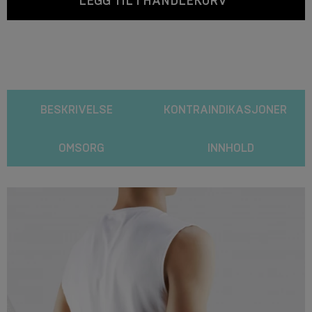
LEGG TIL I HANDLEKURV
BESKRIVELSE
KONTRAINDIKASJONER
OMSORG
INNHOLD