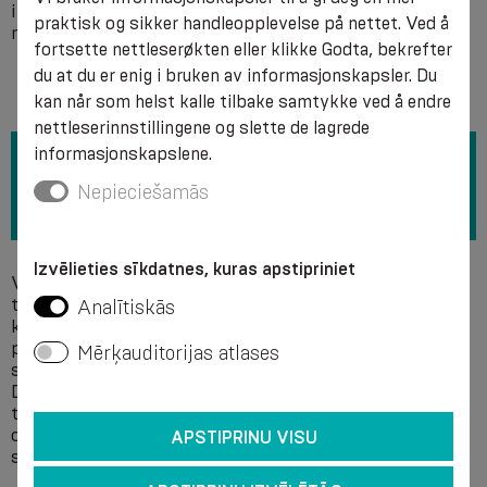
i preparatet, alvorlig lokale hudsykdommer (brukes under
praktisk og sikker handleopplevelse på nettet. Ved å
medisinsk tilsyn).
fortsette nettleserøkten eller klikke Godta, bekrefter
du at du er enig i bruken av informasjonskapsler. Du
kan når som helst kalle tilbake samtykke ved å endre
nettleserinnstillingene og slette de lagrede
informasjonskapslene.
Nepieciešamās
Izvēlieties sīkdatnes, kuras apstipriniet
Vi anbefaler at du vasker for hånd i en såpe ved en
temperatur på + 40 °C uten bruk av bleker. Ikke rens
Analītiskās
kjemisk, da strukturen til neoprene forverres under
påvirkning av syre - og alkaliske løsemidler samt
Mērķauditorijas atlases
smøremidler. Etter vasking skal du ikke spinne og tørke.
Det anbefales å klemme vannet forsiktig ut uten å vri og
tørke produktet på en spredt måte. Minst én meter fra
oppvarmingsapparater. Produktet må ikke tørkes inn i
APSTIPRINU VISU
solen eller ironed. Ikke jern.