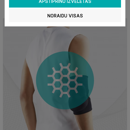
APSTIPRINU IZVĒLĒTĀS
NORAIDU VISAS