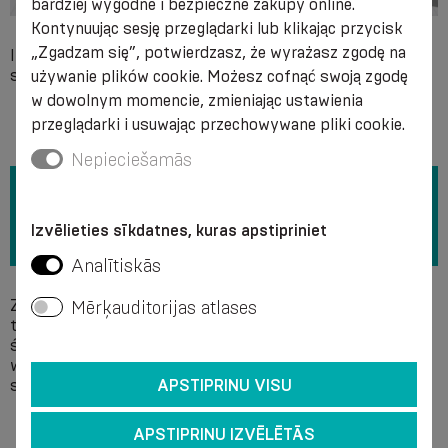
bardziej wygodne i bezpieczne zakupy online.
Kontynuując sesję przeglądarki lub klikając przycisk
„Zgadzam się”, potwierdzasz, że wyrażasz zgodę na
Indywidualna niezgodność z którymkolwiek z materiałów
składowych produktu.
używanie plików cookie. Możesz cofnąć swoją zgodę
w dowolnym momencie, zmieniając ustawienia
przeglądarki i usuwając przechowywane pliki cookie.
Nepieciešamās
Izvēlieties sīkdatnes, kuras apstipriniet
Analītiskās
Zalecamy ręczne mycie w roztworze mydła w
Mērķauditorijas atlases
temperaturze + 40 °C bez użycia wybielaczy. Nie stosować
środków chemicznych do czyszczenia. Zaleca się delikatne
wyciskanie wody bez skrzydeł i wysuszenie produktu w
APSTIPRINU VISU
sposób rozproszony. Nie prasować.
APSTIPRINU IZVĒLĒTĀS