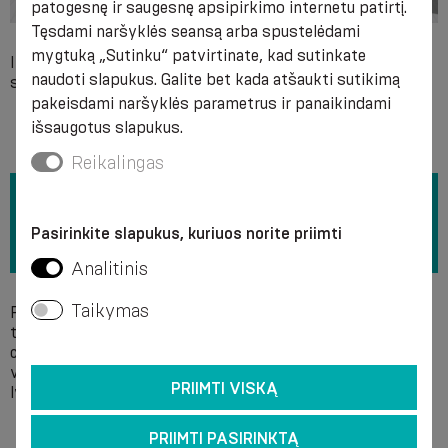
patogesnę ir saugesnę apsipirkimo internetu patirtį.
Tęsdami naršyklės seansą arba spustelėdami
mygtuką „Sutinku“ patvirtinate, kad sutinkate
Individualus nesuderinamumas su bet kuria produkto
naudoti slapukus. Galite bet kada atšaukti sutikimą
sudedamąja medžiaga.
pakeisdami naršyklės parametrus ir panaikindami
išsaugotus slapukus.
Reikalingas
Pasirinkite slapukus, kuriuos norite priimti
Analitinis
Taikymas
Rekomenduojama skalbti rankomis su muilu + 40 °C
temperatūroje, nenaudojant baliklių. Valymui nenaudokite
cheminių priemonių. Rekomenduojama švelniai nuspausti
vandenį, negręžiant ir paskleidus palikti išdžiūti. Negalima
PRIIMTI VISKĄ
lyginti.
PRIIMTI PASIRINKTĄ