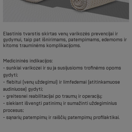
Elastinis tvarstis skirtas venų varikozės prevencijai ir
gydymui, taip pat išnirimams, patempimams, edemoms ir
kitoms trauminėms komplikacijoms.
Medicininės indikacijos:
- sunkiai varikozei ir su ja susijusioms trofinėms opoms
gydyti;
- flebitui (venų uždegimui) ir limfedemai (atitinkamuose
audiniuose) gydyti;
- greitesnei reabilitacijai po traumų ir operacijų;
- siekiant išvengti patinimų ir sumažinti uždegiminius
procesus;
- sąnarių patempimų ir raiščių patempimų profilaktikai.