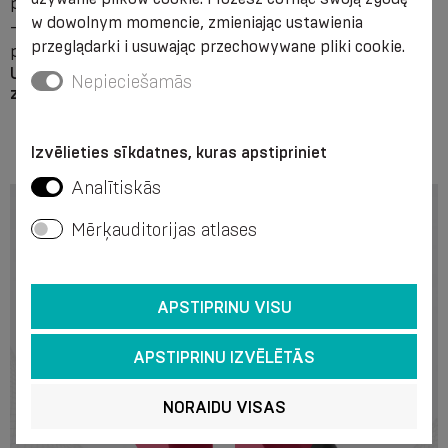
podczas przygotowywania do nich;
w dowolnym momencie, zmieniając ustawienia
- w przypadku innych rodzajów leczenia chirurgicznego, w
przeglądarki i usuwając przechowywane pliki cookie.
przypadku obrzęku pourazowego.
Uwaga! Zaleca się skonsultować się z lekarzem przed
Nepieciešamās
zastosowaniem produktów klasy kompresji II.
Izvēlieties sīkdatnes, kuras apstipriniet
Analītiskās
Mērķauditorijas atlases
APSTIPRINU VISU
APSTIPRINU IZVĒLĒTĀS
NORAIDU VISAS