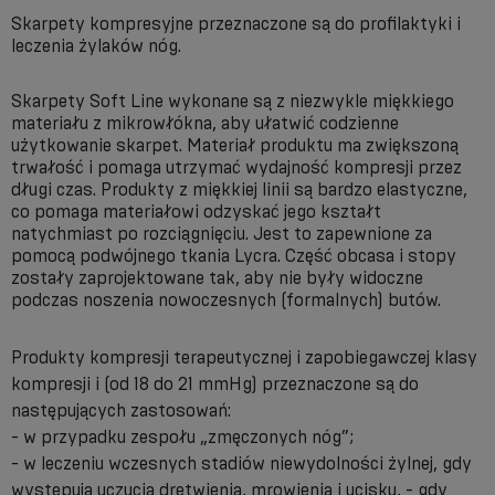
Skarpety kompresyjne przeznaczone są do profilaktyki i
leczenia żylaków nóg.
Skarpety Soft Line wykonane są z niezwykle miękkiego
materiału z mikrowłókna, aby ułatwić codzienne
użytkowanie skarpet. Materiał produktu ma zwiększoną
trwałość i pomaga utrzymać wydajność kompresji przez
długi czas. Produkty z miękkiej linii są bardzo elastyczne,
co pomaga materiałowi odzyskać jego kształt
natychmiast po rozciągnięciu. Jest to zapewnione za
pomocą podwójnego tkania Lycra. Część obcasa i stopy
zostały zaprojektowane tak, aby nie były widoczne
podczas noszenia nowoczesnych (formalnych) butów.
Produkty kompresji terapeutycznej i zapobiegawczej klasy
kompresji i (od 18 do 21 mmHg) przeznaczone są do
następujących zastosowań:
- w przypadku zespołu „zmęczonych nóg”;
- w leczeniu wczesnych stadiów niewydolności żylnej, gdy
występują uczucia drętwienia, mrowienia i ucisku, - gdy