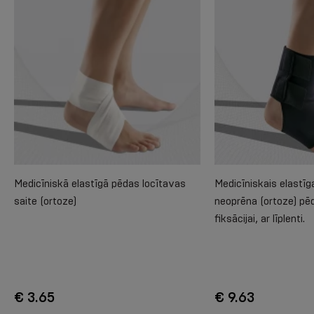
Medicīniskā elastīgā pēdas locītavas
Medicīniskais elastīg
saite (ortoze)
neoprēna (ortoze) pē
fiksācijai, ar līplenti.
€ 3.65
€ 9.63