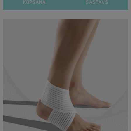
KOPŠANA
SASTĀVS