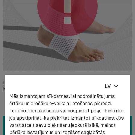
Individuāla nesaderība ar kādu no izstrādājuma izejvielu
LV
komponentiem.
Mēs izmantojam sīkdatnes, lai nodrošinātu jums
ērtāku un drošāku e-veikala lietošanas pieredzi.
Turpinot pārlūka sesiju vai nospiežot pogu "Piekrītu",
jūs apstiprināt, ka piekrītat izmantot sīkdatnes. Jūs
varat atcelt savu piekrišanu jebkurā laikā, mainot
pārlūka iestatījumus un izdzēšot saglabātās