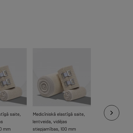
tīgā saite,
Medicīniskā elastīgā saite,
Medicīniskā elastī
as
lentveida, vidējas
lentveida, augsta
80 mm
stiepjamības, 100 mm
stiepjamības, 60