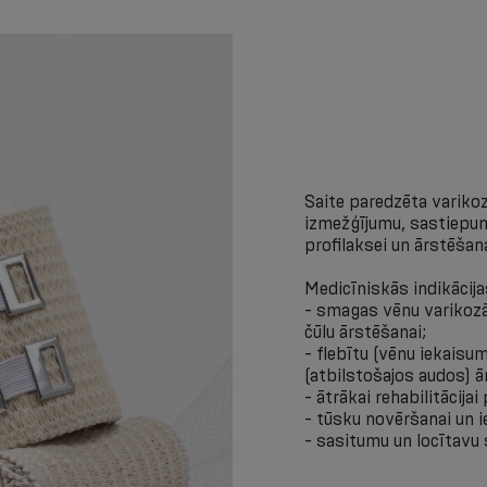
Saite paredzēta variko
izmežģījumu, sastiepum
profilaksei un ārstēšana
Medicīniskās indikācija
- smagas vēnu varikozā
čūlu ārstēšanai;
- flebītu (vēnu iekais
(atbilstošajos audos) ā
- ātrākai rehabilitācij
- tūsku novēršanai un 
- sasitumu un locītavu