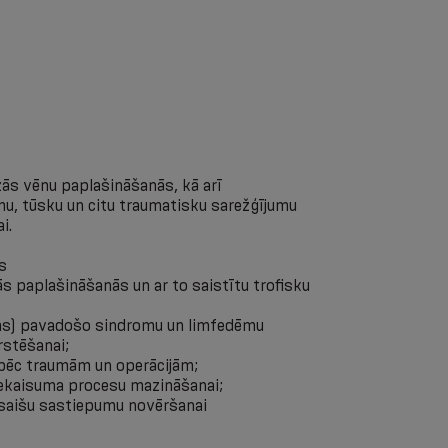
zās vēnu paplašināšanās, kā arī
u, tūsku un citu traumatisku sarežģījumu
i.
s
s paplašināšanās un ar to saistītu trofisku
ums) pavadošo sindromu un limfedēmu
rstēšanai;
ai pēc traumām un operācijām;
iekaisuma procesu mazināšanai;
 saišu sastiepumu novēršanai