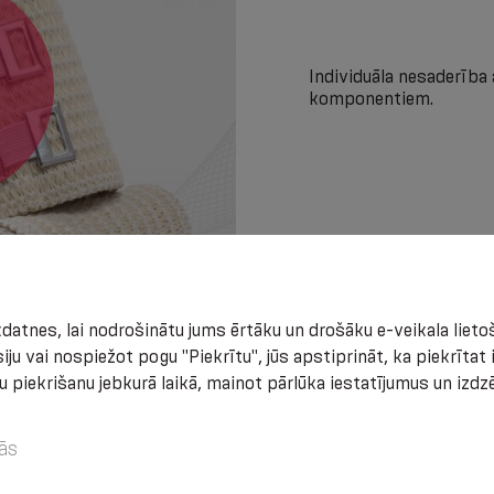
Individuāla nesaderība 
komponentiem.
atnes, lai nodrošinātu jums ērtāku un drošāku e-veikala lietoš
iju vai nospiežot pogu "Piekrītu", jūs apstiprināt, ka piekrīta
u piekrišanu jebkurā laikā, mainot pārlūka iestatījumus un izd
ās