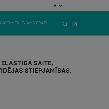
LV
 ELASTĪGĀ SAITE,
VIDĒJAS STIEPJAMĪBAS,