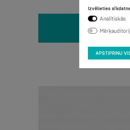
Izvēlieties sīkdatne
Analītiskās
Mērķauditori
APSTIPRINU VI