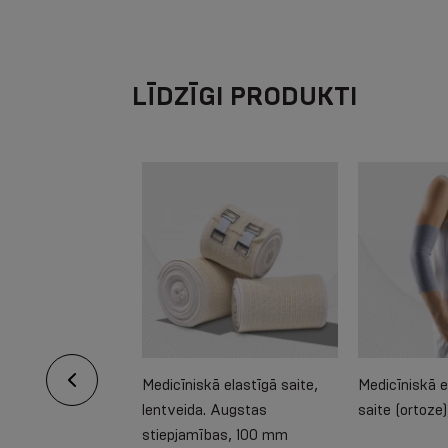
LĪDZĪGI PRODUKTI
is elastīgais
Medicīniskā elastīgā saite,
Medicīniskā e
locītavas apsējs,
lentveida. Augstas
saite (ortoze
stiepjamības, 100 mm