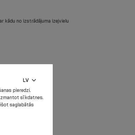
ar kādu no izstrādājuma izejvielu
LV
anas pieredzi.
t izmantot sīkdatnes.
zēšot saglabātās