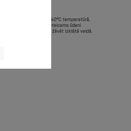
rokām, ziepju šķīdumā +40°С temperatūrā,
zekļus. Netīrīt ķīmiski. Ieteicams ūdeni
, to neizgriežot, un jostu žāvēt izklātā veidā.