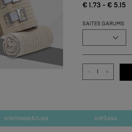
€ 1.73 - € 5.15
SAITES GARUMS
-
+
KONTRINDIKĀCIJAS
KOPŠANA