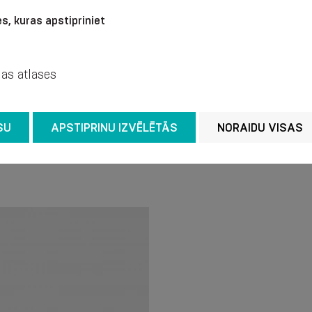
s, kuras apstipriniet
Iesakām mazgāšanu ar 
nelietojot balinošus līd
jas atlases
viegli izspiest ar rokām
Nedrīkst gludinā.
SU
APSTIPRINU IZVĒLĒTĀS
NORAIDU VISAS