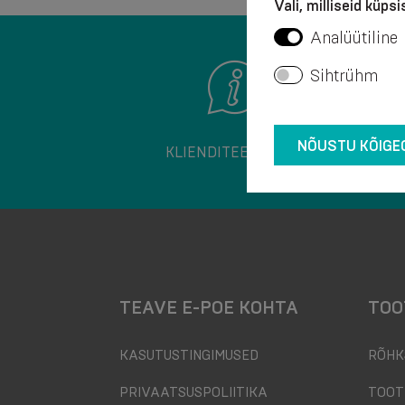
Vali, milliseid küps
Analüütiline
Sihtrühm
NÕUSTU KÕIGE
KLIENDITEENINDUS
TEAVE E-POE KOHTA
TOO
KASUTUSTINGIMUSED
RÕHK
PRIVAATSUSPOLIITIKA
TOOT