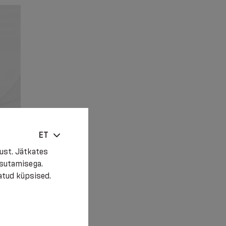
ET
ust. Jätkates
asutamisega.
atud küpsised.