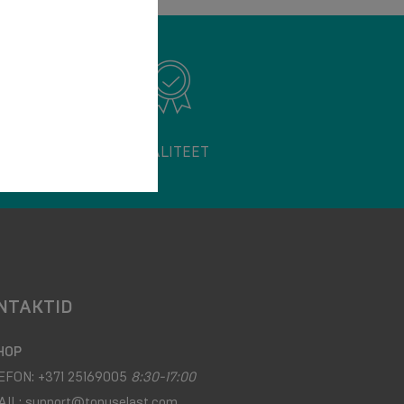
KVALITEET
NTAKTID
HOP
EFON:
+371 25169005
8:30-17:00
AIL:
support@tonuselast.com