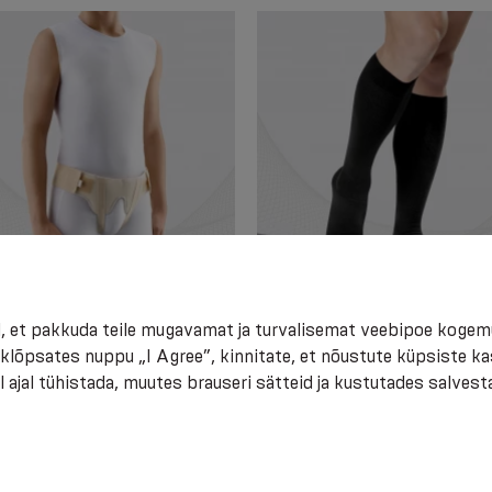
iinilised elastsed vööd
Meditsiinilised kokkusurutavad
, et pakkuda teile mugavamat ja turvalisemat veebipoe kogem
esonga raviks, kahepoolsed,
põlvikud, mustriga. Reisimiseks,
 klõpsates nuppu „I Agree”, kinnitate, et nõustute küpsiste k
datavate vahetükkidega
igapäevaseks ja kontoriks. Äri
 ajal tühistada, muutes brauseri sätteid ja kustutades salvest
.60
€ 29.30