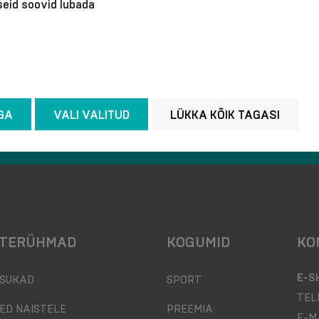
iseid soovid lubada
GA
VALI VALITUD
LÜKKA KÕIK TAGASI
ÜLEMAAILMNE TARNE
KIIRTARNE
TERÜHMAD
KOGUMID
KO
E-S
SUKAD
SPORT
TEL
ED NAISTELE
PREEMIA
E-M