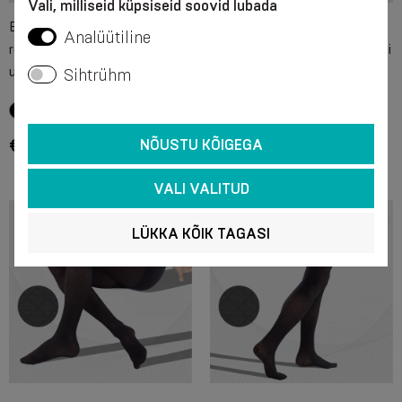
Vali, milliseid küpsiseid soovid lubada
Elastsed meditsiinilised
Elastsed meditsiinilised
Analüütiline
rõhksukad, eriti pehmed,
kompressioonpõlvesukad, eriti
unisex. Pehme
pehmed, unisex. Pehme
Sihtrühm
€ 43.95 - € 50.30
€ 30.75 - € 34.05
NÕUSTU KÕIGEGA
VALI VALITUD
LÜKKA KÕIK TAGASI