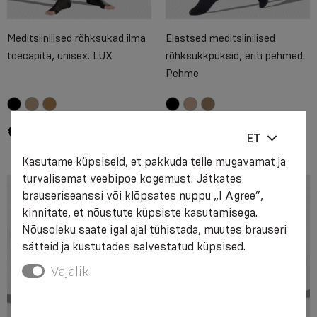
Meditsiinilised rõhksukad ilma
Elastsed meditsiinilised
toecapita, unisex. LUX
rõhksukkpüksid, eriti pehmed.
Pehme
€ 39.55 - € 47.60
€ 56.45 - € 62.25
ET
Kasutame küpsiseid, et pakkuda teile mugavamat ja
turvalisemat veebipoe kogemust. Jätkates
brauseriseanssi või klõpsates nuppu „I Agree”,
kinnitate, et nõustute küpsiste kasutamisega.
Nõusoleku saate igal ajal tühistada, muutes brauseri
sätteid ja kustutades salvestatud küpsised.
Vajalik