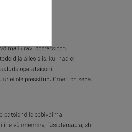
õimalik ravi operatsioon.
eid ja alles siis, kui nad ei
kaaluda operatsiooni.
uur ei ole pressitud. Ometi on seda
ale patsiendile sobivaima
iline võimlemine, füsioteraapia, sh