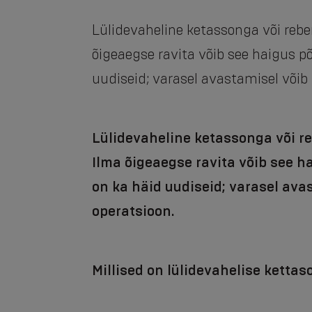
Lülidevaheline ketassonga või reb
õigeaegse ravita võib see haigus põ
uudiseid; varasel avastamisel võib 
Lülidevaheline ketassonga või r
Ilma õigeaegse ravita võib see ha
on ka häid uudiseid; varasel avas
operatsioon.
Millised on lülidevahelise ketta