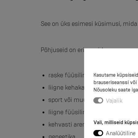
See on üks esimesi küsimusi, mida
Põhjuseid on erinevaid:
raske füüsiline töö või lihtsalt
Kasutame küpsiseid
brauseriseanssi või
liigne kehakaal,
Nõusoleku saate igal
sport või muu vigastus,
Vajalik
liigne füüsiline aktiivsus,
Vali, milliseid küps
kehvasti arenenud rühilihased,
Analüütiline
geneetika.