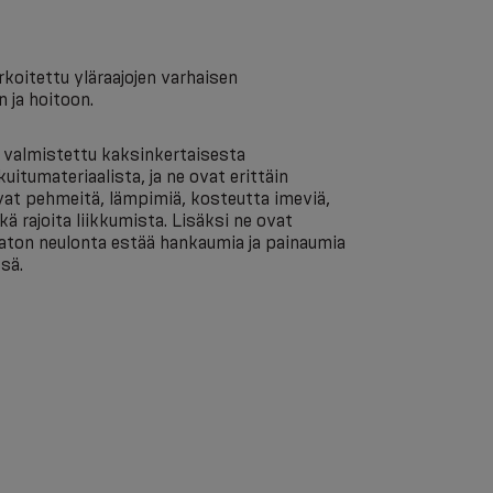
koitettu yläraajojen varhaisen
 ja hoitoon.
 valmistettu kaksinkertaisesta
itumateriaalista, ja ne ovat erittäin
at pehmeitä, lämpimiä, kosteutta imeviä,
ä rajoita liikkumista. Lisäksi ne ovat
maton neulonta estää hankaumia ja painaumia
sä.