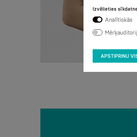
Izvēlieties sīkdatne
Analītiskās
Mērķauditori
APSTIPRINU VI