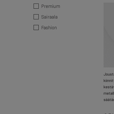
Premium
Sairaala
Fashion
Jousta
kiinni
kestäv
metall
säätä