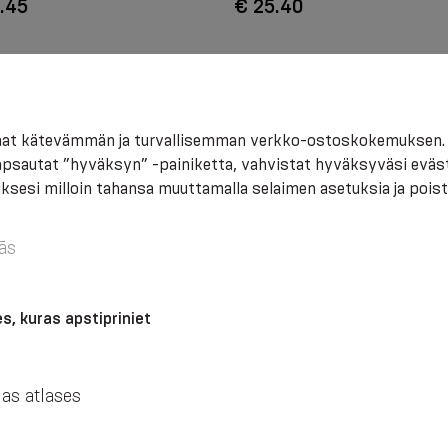
.45
€ 25.40
saat kätevämmän ja turvallisemman verkko-ostoskokemuksen. 
napsautat ”hyväksyn” -painiketta, vahvistat hyväksyväsi eväs
sesi milloin tahansa muuttamalla selaimen asetuksia ja poist
ās
s, kuras apstipriniet
va lääkinnällinen lannerangan
Joustava lääkinnällinen lannera
tyskorsetti hengittävästä ja
kiinnityskorsetti jäykillä sisäosill
jas atlases
ästä materiaalista, jäykillä
säädettävillä hihnoilla puristuks
illa ja hihnoilla puristuksen
säätämiseksi