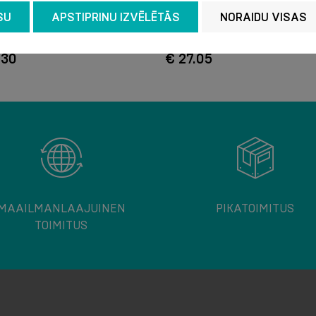
miseksi. AIR
SU
APSTIPRINU IZVĒLĒTĀS
NORAIDU VISAS
.30
€ 27.05
MAAILMANLAAJUINEN
PIKATOIMITUS
TOIMITUS