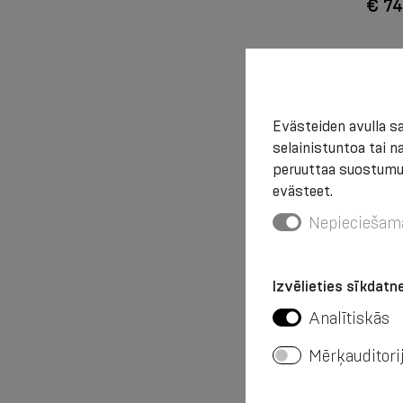
€ 74
Evästeiden avulla 
selainistuntoa tai 
peruuttaa suostumuk
evästeet.
Nepieciešam
Izvēlieties sīkdatne
Jousta
Analītiskās
kiinni
Mērķauditori
kestäv
sisäos