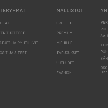
TERYHMÄT
MALLISTOT
YH
VER
SUKAT
URHEILU
PUH
TEN TUOTTEET
PREMIUM
SÄH
ÄTUET JA RYHTILIIVIT
MIEHILLE
TOI
PUH
OSIT JA SITEET
TARJOUKSET
SÄH
UUTUUDET
OSO
Dien
FASHION
@email.com