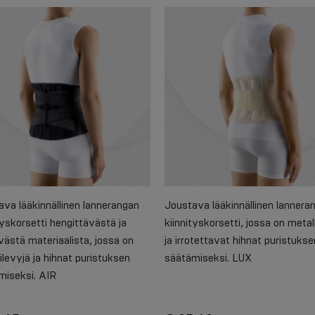
va lääkinnällinen lannerangan
Joustava lääkinnällinen lannera
tyskorsetti hengittävästä ja
kiinnityskorsetti, jossa on metal
ästä materiaalista, jossa on
ja irrotettavat hihnat puristukse
ilevyjä ja hihnat puristuksen
säätämiseksi. LUX
miseksi. AIR