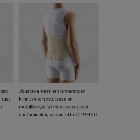
ngan
Joustava elastinen lannerangan
lituet
kiinnityskorsetti, jossa on
n
metallilevyjä ja hihnat puristuksen
säätämiseksi, vahvistettu. COMFORT