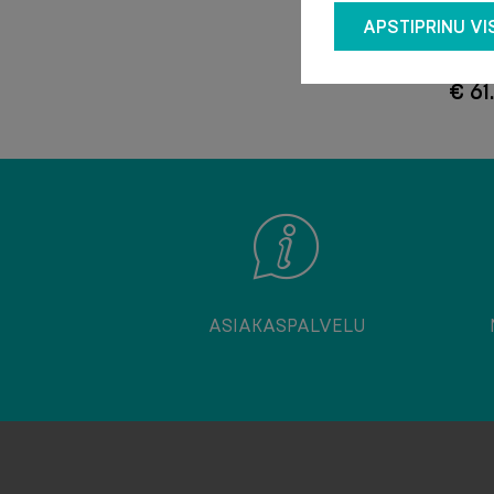
säätä
APSTIPRINU VI
€ 61
ASIAKASPALVELU