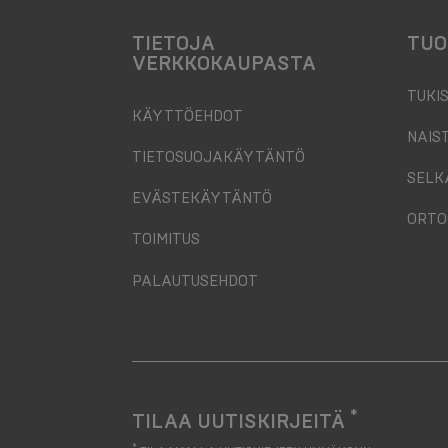
TIETOJA
TUO
VERKKOKAUPASTA
TUKI
KÄYTTÖEHDOT
NAIS
TIETOSUOJAKÄYTÄNTÖ
SELK
EVÄSTEKÄYTÄNTÖ
ORTO
TOIMITUS
PALAUTUSEHDOT
*
TILAA UUTISKIRJEITÄ
your
*