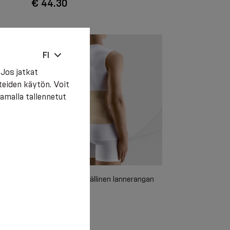
€ 44.30
FI
Jos jatkat
teiden käytön. Voit
amalla tallennetut
ngan
Joustava lääkinnällinen lannerangan
a ja
kiinnityskorsetti.
en