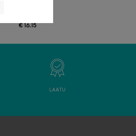
€ 16.15
LAATU