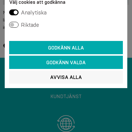
Välj cookies att godkänna
Analytiska
Medicinskt elastiskt
Medicinskt elastiskt
ländryggsbälte, med fasta
ländryggsbälte
Riktade
inlägg och kompressionsband
€ 27.05
€ 16.15
GODKÄNN ALLA
GODKÄNN VALDA
AVVISA ALLA
KUNDTJÄNST