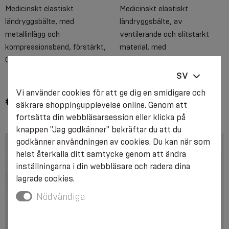
Medicinskt elastiskt
Medicinskt elastiskt
ländryggsbälte, med
ländryggsbälte, av
metallinlägg och
ventilerande och slitstarkt
kompressionsband, förstärkt,
material, med
Comfort
kompressionsband, AIR
SV
Vi använder cookies för att ge dig en smidigare och
€ 44.30
€ 61.30
säkrare shoppingupplevelse online. Genom att
fortsätta din webbläsarsession eller klicka på
knappen "Jag godkänner" bekräftar du att du
godkänner användningen av cookies. Du kan när som
helst återkalla ditt samtycke genom att ändra
inställningarna i din webbläsare och radera dina
lagrade cookies.
Nödvändiga