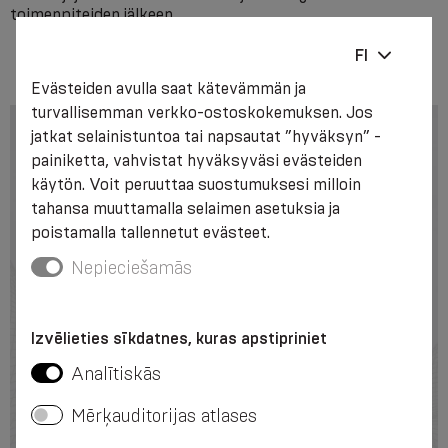
toimenpiteiden jälkeen.
FI
Evästeiden avulla saat kätevämmän ja
turvallisemman verkko-ostoskokemuksen. Jos
jatkat selainistuntoa tai napsautat ”hyväksyn” -
painiketta, vahvistat hyväksyväsi evästeiden
käytön. Voit peruuttaa suostumuksesi milloin
tahansa muuttamalla selaimen asetuksia ja
poistamalla tallennetut evästeet.
Nepieciešamās
Izvēlieties sīkdatnes, kuras apstipriniet
Analītiskās
Mērķauditorijas atlases