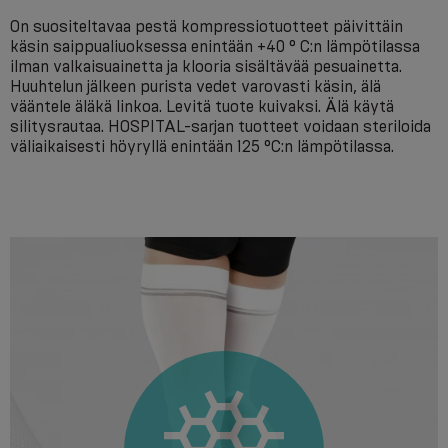
On suositeltavaa pestä kompressiotuotteet päivittäin
käsin saippualiuoksessa enintään +40 ° С:n lämpötilassa
ilman valkaisuainetta ja klooria sisältävää pesuainetta.
Huuhtelun jälkeen purista vedet varovasti käsin, älä
vääntele äläkä linkoa. Levitä tuote kuivaksi. Älä käytä
silitysrautaa. HOSPITAL-sarjan tuotteet voidaan steriloida
väliaikaisesti höyryllä enintään 125 °C:n lämpötilassa.