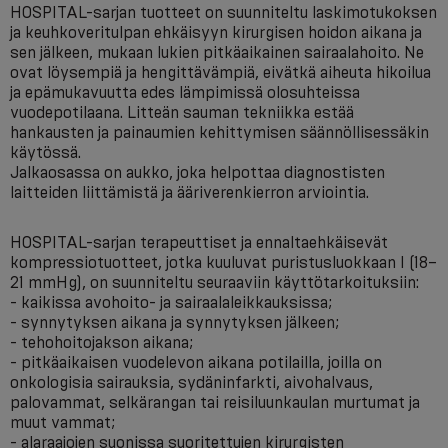
HOSPITAL-sarjan tuotteet on suunniteltu laskimotukoksen
ja keuhkoveritulpan ehkäisyyn kirurgisen hoidon aikana ja
sen jälkeen, mukaan lukien pitkäaikainen sairaalahoito. Ne
ovat löysempiä ja hengittävämpiä, eivätkä aiheuta hikoilua
ja epämukavuutta edes lämpimissä olosuhteissa
vuodepotilaana. Litteän sauman tekniikka estää
hankausten ja painaumien kehittymisen säännöllisessäkin
käytössä.
Jalkaosassa on aukko, joka helpottaa diagnostisten
laitteiden liittämistä ja ääriverenkierron arviointia.
HOSPITAL-sarjan terapeuttiset ja ennaltaehkäisevät
kompressiotuotteet, jotka kuuluvat puristusluokkaan I (18–
21 mmHg), on suunniteltu seuraaviin käyttötarkoituksiin:
- kaikissa avohoito- ja sairaalaleikkauksissa;
- synnytyksen aikana ja synnytyksen jälkeen;
- tehohoitojakson aikana;
- pitkäaikaisen vuodelevon aikana potilailla, joilla on
onkologisia sairauksia, sydäninfarkti, aivohalvaus,
palovammat, selkärangan tai reisiluunkaulan murtumat ja
muut vammat;
- alaraajojen suonissa suoritettujen kirurgisten