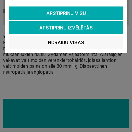
APSTIPRINU VISU
APSTIPRINU IZVĒLĒTĀS
Yksittäinen intoleranssi valmisteen ainesosia kohtaan.
Paikalliset jalkojen ihosairaudet, ei-laskimoperäiset
NORAIDU VISAS
haavaumat, akuutit pehmytkudosinfektiot jaloissa,
mukaan lukien ruusu. Sydämen vajaatoiminta. Alaraajojen
vakavat valtimoiden verenkiertohäiriöt, joissa lantion
valtimoiden paine on alle 80 mmHg. Diabeettinen
neuropatia ja angiopatia.