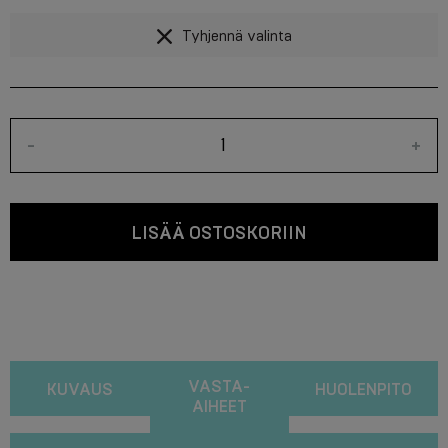
Tyhjennä valinta
-
+
LISÄÄ OSTOSKORIIN
VASTA-
KUVAUS
HUOLENPITO
AIHEET