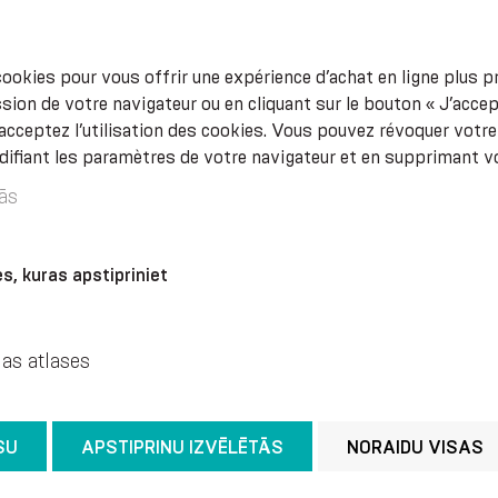
ookies pour vous offrir une expérience d’achat en ligne plus pr
sion de votre navigateur ou en cliquant sur le bouton « J’acce
acceptez l’utilisation des cookies. Vous pouvez révoquer vot
fiant les paramètres de votre navigateur et en supprimant v
ās
s, kuras apstipriniet
jas atlases
HERNIE OMBILICALE
POUR ADULTES
SU
APSTIPRINU IZVĒLĒTĀS
NORAIDU VISAS