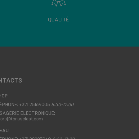
QUALITÉ
NTACTS
HOP
ÉPHONE:
+371 25169005
8:30-17:00
SAGERIE ÉLECTRONIQUE:
port@tonuselast.com
EAU