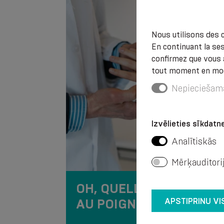
Nous utilisons des c
En continuant la ses
confirmez que vous 
tout moment en modi
Nepieciešam
Izvēlieties sīkdatne
Analītiskās
Mērķauditori
OH, QUELLE DOULEUR
AU POIGNET !
APSTIPRINU VI