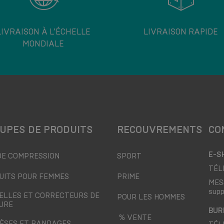
LIVRAISON À L’ÉCHELLE
LIVRAISON RAPIDE
MONDIALE
UPES DE PRODUITS
RECOUVREMENTS
CO
E-S
DE COMPRESSION
SPORT
TÉL
UITS POUR FEMMES
PRIME
MES
sup
ELLES ET CORRECTEURS DE
POUR LES HOMMES
URE
BUR
% VENTE
ÈSES ET BANDAGES