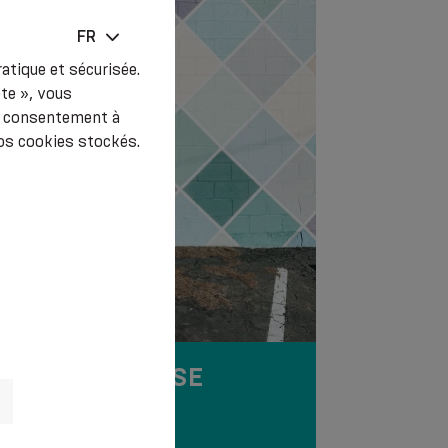
FR
atique et sécurisée.
pte », vous
re consentement à
os cookies stockés.
SANTÉ VEINEUSE
PENDANT LA
GROSSESSE