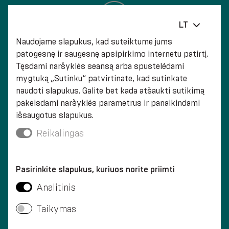
LT
Naudojame slapukus, kad suteiktume jums
KLIENTŲ APTARNAVIMAS
patogesnę ir saugesnę apsipirkimo internetu patirtį.
Tęsdami naršyklės seansą arba spustelėdami
mygtuką „Sutinku“ patvirtinate, kad sutinkate
naudoti slapukus. Galite bet kada atšaukti sutikimą
pakeisdami naršyklės parametrus ir panaikindami
išsaugotus slapukus.
Reikalingas
PRISTATYMAS VISAME PASAULYJE
Pasirinkite slapukus, kuriuos norite priimti
Analitinis
Taikymas
GREITAS PRISTATYMAS