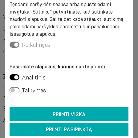
Tęsdami naršyklės seansą arba spustelėdami
Kipras, Čekija, Danija, Suomija, Prancūzija,
mygtuką „Sutinku“ patvirtinate, kad sutinkate
Vokietija, Graikija, Vengrija, Airija, Italija,
naudoti slapukus. Galite bet kada atšaukti sutikimą
pakeisdami naršyklės parametrus ir panaikindami
Liuksemburgas, Malta, Nyderlandai, Lenkija,
išsaugotus slapukus.
Portugalija, Rumunija, Ispanija, Švedija,
Reikalingas
Slovėnija, Slovakijos Respublika
Pasirinkite slapukus, kuriuos norite priimti
Zona Nr. 4
– Albanija, Australija, Kanada,
Analitinis
Dominikos Respublika, Islandija, Moldova,
Taikymas
Malaizija, Šveicarija, Jungtiniai Arabų
Emyratai, Jungtinė Karalystė, Jungtinės
PRIIMTI VISKĄ
Amerikos Valstijos
PRIIMTI PASIRINKTĄ