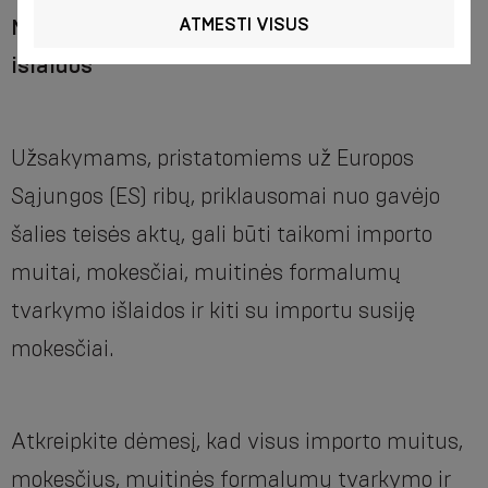
Muitai ir muitinės formalumų tvarkymo
ATMESTI VISUS
išlaidos
Užsakymams, pristatomiems už Europos
Sąjungos (ES) ribų, priklausomai nuo gavėjo
šalies teisės aktų, gali būti taikomi importo
muitai, mokesčiai, muitinės formalumų
tvarkymo išlaidos ir kiti su importu susiję
mokesčiai.
Atkreipkite dėmesį, kad visus importo muitus,
mokesčius, muitinės formalumų tvarkymo ir