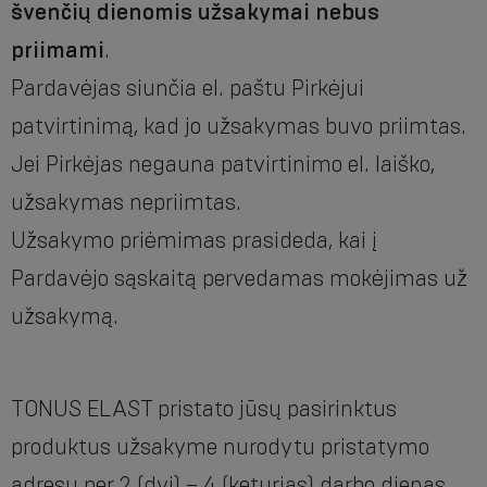
švenčių dienomis užsakymai nebus
priimami
.
Pardavėjas siunčia el. paštu Pirkėjui
patvirtinimą, kad jo užsakymas buvo priimtas.
Jei Pirkėjas negauna patvirtinimo el. laiško,
užsakymas nepriimtas.
Užsakymo priėmimas prasideda, kai į
Pardavėjo sąskaitą pervedamas mokėjimas už
užsakymą.
TONUS ELAST pristato jūsų pasirinktus
produktus užsakyme nurodytu pristatymo
adresu per 2 (dvi) – 4 (keturias) darbo dienas