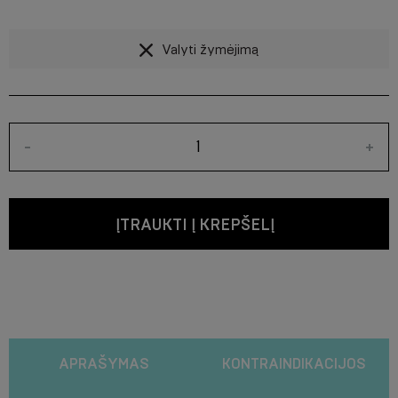
Valyti žymėjimą
-
+
ĮTRAUKTI Į KREPŠELĮ
APRAŠYMAS
KONTRAINDIKACIJOS