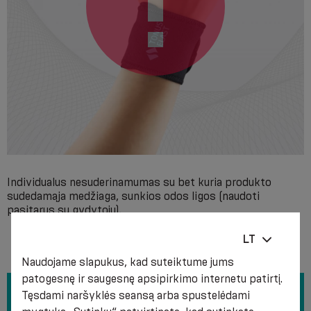
Individualus nesuderinamumas su bet kuria produkto
sudedamąja medžiaga, sunkios odos ligos (naudoti
pasitarus su gydytoju).
LT
Naudojame slapukus, kad suteiktume jums
patogesnę ir saugesnę apsipirkimo internetu patirtį.
Tęsdami naršyklės seansą arba spustelėdami