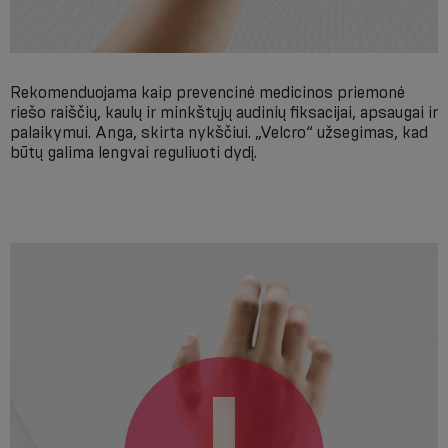
Rekomenduojama kaip prevencinė medicinos priemonė
riešo raiščių, kaulų ir minkštųjų audinių fiksacijai, apsaugai ir
palaikymui. Anga, skirta nykščiui. „Velcro“ užsegimas, kad
būtų galima lengvai reguliuoti dydį.