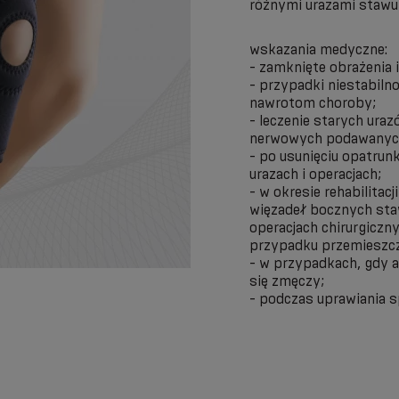
różnymi urazami stawu
wskazania medyczne:
- zamknięte obrażenia i
- przypadki niestabiln
nawrotom choroby;
- leczenie starych ura
nerwowych podawanych 
- po usunięciu opatrun
urazach i operacjach;
- w okresie rehabilitac
więzadeł bocznych sta
operacjach chirurgiczn
przypadku przemieszczen
- w przypadkach, gdy 
się zmęczy;
- podczas uprawiania s