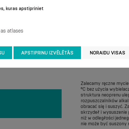
s, kuras apstipriniet
jas atlases
SU
APSTIPRINU IZVĒLĒTĀS
NORAIDU VISAS
Zalecamy ręczne mycie
°C bez użycia wybielac
struktura neoprenu ul
rozpuszczalników alkal
obracać się i suszyć. Z
skrzydeł i wysuszenie
niż w odległości jedne
nie może być suszony 