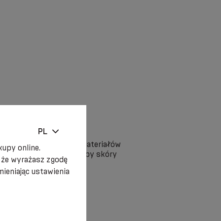
PL
ość z którymkolwiek z materiałów
upy online.
ciężkie miejscowe choroby skóry
, że wyrażasz zgodę
em lekarza).
ieniając ustawienia