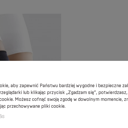
Indywidualna niezgodn
kie, aby zapewnić Państwu bardziej wygodne i bezpieczne zak
składowych produktu, 
rzeglądarki lub klikając przycisk „Zgadzam się”, potwierdzasz
(stosowanie pod nadzor
 cookie. Możesz cofnąć swoją zgodę w dowolnym momencie, zm
ając przechowywane pliki cookie.
ās