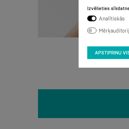
Izvēlieties sīkdatne
Analītiskās
Mērķauditori
APSTIPRINU VI