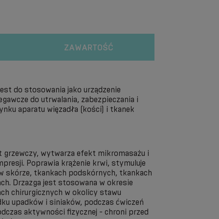
ZAWARTOŚĆ
est do stosowania jako urządzenie
egawcze do utrwalania, zabezpieczania i
ku aparatu więzadła (kości) i tkanek
t grzewczy, wytwarza efekt mikromasażu i
resji. Poprawia krążenie krwi, stymuluje
w skórze, tkankach podskórnych, tkankach
ch. Drzazga jest stosowana w okresie
jach chirurgicznych w okolicy stawu
ku upadków i siniaków, podczas ćwiczeń
dczas aktywności fizycznej - chroni przed