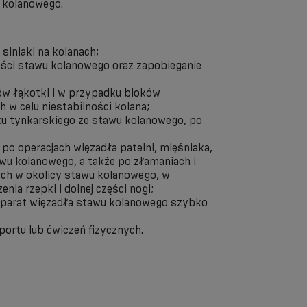
 kolanowego.
 siniaki na kolanach;
ości stawu kolanowego oraz zapobieganie
zów łąkotki i w przypadku bloków
w celu niestabilności kolana;
ku tynkarskiego ze stawu kolanowego, po
ji po operacjach więzadła patelni, mięśniaka,
wu kolanowego, a także po złamaniach i
ych w okolicy stawu kolanowego, w
ia rzepki i dolnej części nogi;
aparat więzadła stawu kolanowego szybko
portu lub ćwiczeń fizycznych.