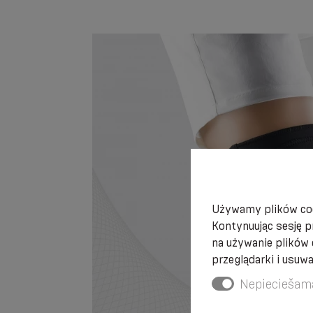
Używamy plików coo
Kontynuując sesję p
na używanie plików
przeglądarki i usuw
Nepieciešam