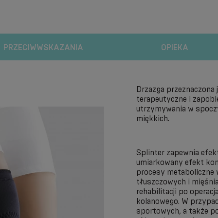
PRZECIWWSKAZANIA
OPIEKA
Drzazga przeznaczona j
terapeutyczne i zapobi
utrzymywania w spoczyn
miękkich.
Splinter zapewnia efek
umiarkowany efekt komp
procesy metaboliczne 
tłuszczowych i mięśnia
rehabilitacji po operac
kolanowego. W przypad
sportowych, a także po