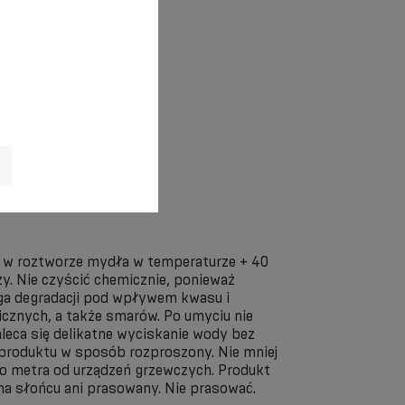
 w roztworze mydła w temperaturze + 40
zy. Nie czyścić chemicznie, ponieważ
ega degradacji pod wpływem kwasu i
icznych, a także smarów. Po umyciu nie
aleca się delikatne wyciskanie wody bez
 produktu w sposób rozproszony. Nie mniej
go metra od urządzeń grzewczych. Produkt
na słońcu ani prasowany. Nie prasować.