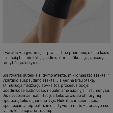
Tvarstis yra gydomoji ir profilaktinė priemonė, skirta kaulų
ir raiščių bei minkštųjų audinių išorinei fiksacijai, apsaugai ir
ramybės palaikymui.
Šis įtvaras suteikia šildymo efektą, mikromasažo efektą ir
vidutinio suspaudimo efektą. Jis gerina kraujotaką,
stimuliuoja medžiagų apykaitos procesus odoje,
poodiniuose audiniuose, riebaliniame audinyje ir raumenyse.
Jis naudojamas reabilitacijos laikotarpiu po chirurginių
operacijų kelio sąnario srityje. Nukritus ir susimušus,
sportuojant, taip pat fizinio aktyvumo metu – apsaugo nuo
įvairių kelio sąnario traumų.