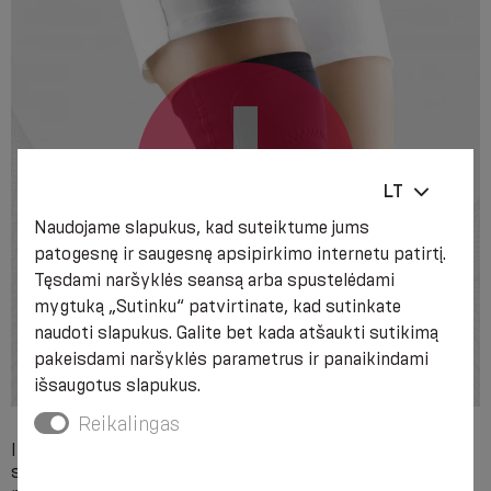
LT
Naudojame slapukus, kad suteiktume jums
patogesnę ir saugesnę apsipirkimo internetu patirtį.
Tęsdami naršyklės seansą arba spustelėdami
mygtuką „Sutinku“ patvirtinate, kad sutinkate
naudoti slapukus. Galite bet kada atšaukti sutikimą
pakeisdami naršyklės parametrus ir panaikindami
išsaugotus slapukus.
Reikalingas
Individualus nesuderinamumas su bet kuria produkto
sudedamąja medžiaga, sunkios odos ligos (naudoti