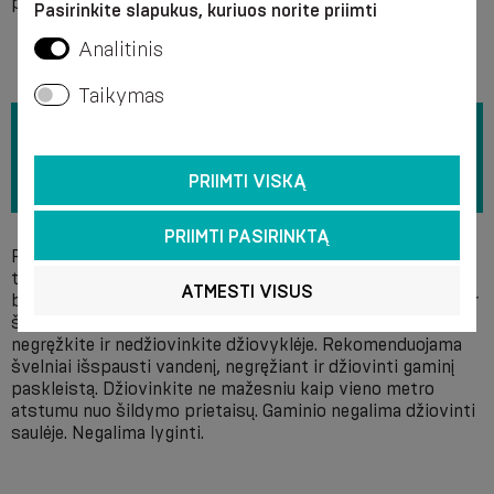
pasitarus su gydytoju).
Pasirinkite slapukus, kuriuos norite priimti
Analitinis
Taikymas
PRIIMTI VISKĄ
PRIIMTI PASIRINKTĄ
Rekomenduojama skalbti rankomis su muilu + 40 °C
temperatūroje, nenaudojant baliklių. Nevalykite cheminiu
ATMESTI VISUS
būdu, nes neopreno struktūra suyra veikiant rūgštiniams ir
šarminiams tirpikliams bei priemonėms. Po skalbimo
negręžkite ir nedžiovinkite džiovyklėje. Rekomenduojama
švelniai išspausti vandenį, negręžiant ir džiovinti gaminį
paskleistą. Džiovinkite ne mažesniu kaip vieno metro
atstumu nuo šildymo prietaisų. Gaminio negalima džiovinti
saulėje. Negalima lyginti.