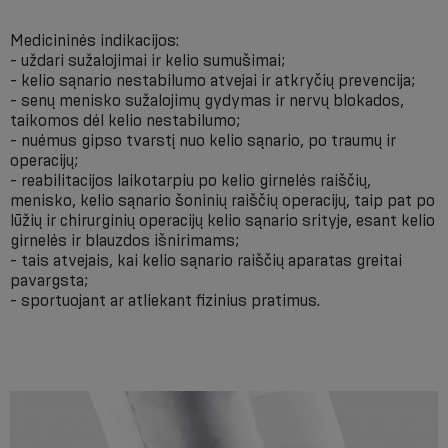
Medicininės indikacijos:
- uždari sužalojimai ir kelio sumušimai;
- kelio sąnario nestabilumo atvejai ir atkryčių prevencija;
- senų menisko sužalojimų gydymas ir nervų blokados,
taikomos dėl kelio nestabilumo;
- nuėmus gipso tvarstį nuo kelio sąnario, po traumų ir
operacijų;
- reabilitacijos laikotarpiu po kelio girnelės raiščių,
menisko, kelio sąnario šoninių raiščių operacijų, taip pat po
lūžių ir chirurginių operacijų kelio sąnario srityje, esant kelio
girnelės ir blauzdos išnirimams;
- tais atvejais, kai kelio sąnario raiščių aparatas greitai
pavargsta;
- sportuojant ar atliekant fizinius pratimus.