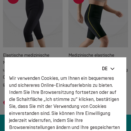
Elastische medizinische
Medizinische elastische
Neoprenshorts zur Stützung
Neoprenshorts zur
DE
und Erwärmung von Hüft- und
Unterstützung und Erwärmung
Oberschenkelgelenken,
von Hüft- und
Wir verwenden Cookies, um Ihnen ein bequemeres
gestreckt
Oberschenkelgelenken
und sichereres Online-Einkaufserlebnis zu bieten.
Indem Sie Ihre Browsersitzung fortsetzen oder auf
die Schaltfläche „Ich stimme zu“ klicken, bestätigen
€ 10.99
€ 8.99
€ 41.20
€ 36.21
Sie, dass Sie mit der Verwendung von Cookies
einverstanden sind. Sie können Ihre Einwilligung
jederzeit widerrufen, indem Sie Ihre
Browsereinstellungen ändern und Ihre gespeicherten