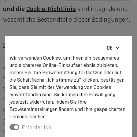
und die
Cookie-Richtlinie
sind integrale und
wesentliche Bestandteile dieser Bedingungen.
2.1.2. Der Kauf von Produkten auf der Website
DE
und bestimmt auch das Rechtsverhältnis
Wir verwenden Cookies, um Ihnen ein bequemeres
und sichereres Online-Einkaufserlebnis zu bieten.
zwischen dem Verkäufer und dem Käufer. Der
Indem Sie Ihre Browsersitzung fortsetzen oder auf
Käufer muss die Bedingungen bestätigen,
die Schaltfläche „Ich stimme zu“ klicken, bestätigen
Sie, dass Sie mit der Verwendung von Cookies
wenn er sie gelesen hat, und das Kästchen "Ich
einverstanden sind. Sie können Ihre Einwilligung
habe die Nutzungsbedingungen gelesen und
jederzeit widerrufen, indem Sie Ihre
stimme ihnen zu." ankreuzen. Die so
Browsereinstellungen ändern und Ihre gespeicherten
Cookies löschen.
genehmigten Bedingungen sind ein für die
Erforderlich
Parteien verbindliches Rechtsdokument, in