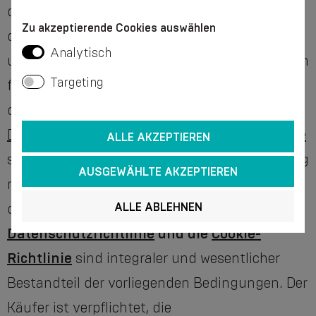
dem die Rechte und Pflichten des Käufers und
Zu akzeptierende Cookies auswählen
des Verkäufers, die Bedingungen für den Kauf
Analytisch
und die Bezahlung der Produkte, das Verfahren
Targeting
für die Lieferung und Rückgabe der Produkte,
die Haftung der Parteien, die
Datenschutzrichtlinie
und die
Cookie-Richtlinie
ALLE AKZEPTIEREN
sowie andere Bedingungen im Zusammenhang
AUSGEWÄHLTE AKZEPTIEREN
mit dem Kauf und Verkauf von Produkten auf
der Website festgelegt sind.
Die
ALLE ABLEHNEN
Datenschutzrichtlinie
und die
Cookie-
Richtlinie
sind integraler und wesentlicher
Bestandteil der vorliegenden Bedingungen. Der
Käufer ist verpflichtet, die