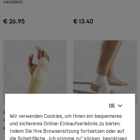
verstärkt
€ 26.95
€ 13.40
DE
Elastische medizinische
Elastische medizinische
Wir verwenden Cookies, um Ihnen ein bequemeres
Handgelenksbandage mit
Fußbandage (Orthese)
und sichereres Online-Einkaufserlebnis zu bieten.
abnehmbarer Metallplatte
Indem Sie Ihre Browsersitzung fortsetzen oder auf
die Schaltfläche „Ich stimme zu“ klicken, bestätigen