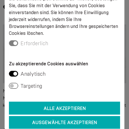
Sie, dass Sie mit der Verwendung von Cookies
€ 11.05
€ 3.65
einverstanden sind. Sie können Ihre Einwilligung
jederzeit widerrufen, indem Sie Ihre
Browsereinstellungen ändern und Ihre gespeicherten
Cookies löschen.
Erforderlich
Zu akzeptierende Cookies auswählen
Analytisch
Targeting
Medizinische elastische
Medizinischer elastischer
Mehrzweck-Schlauchbinde,
Gürtel zur Behandlung von
komprimierend
Leistenbrüchen, beidseitig, mit
ALLE AKZEPTIEREN
herausnehmbaren Einlagen
AUSGEWÄHLTE AKZEPTIEREN