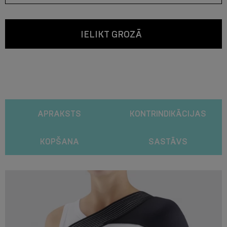
IELIKT GROZĀ
APRAKSTS
KONTRINDIKĀCIJAS
KOPŠANA
SASTĀVS