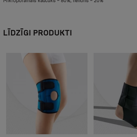
Mikroporainais kaučuks – 80%, neilons – 20%
LĪDZĪGI PRODUKTI