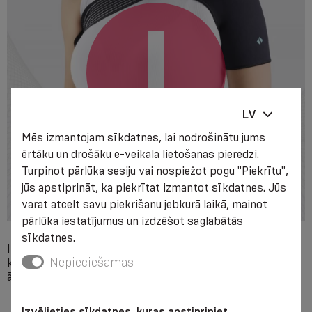
LV
Mēs izmantojam sīkdatnes, lai nodrošinātu jums
ērtāku un drošāku e-veikala lietošanas pieredzi.
Turpinot pārlūka sesiju vai nospiežot pogu "Piekrītu",
jūs apstiprināt, ka piekrītat izmantot sīkdatnes. Jūs
varat atcelt savu piekrišanu jebkurā laikā, mainot
pārlūka iestatījumus un izdzēšot saglabātās
sīkdatnes.
Individuāla nesaderība ar kādu no izstrādājuma izejvielu
Nepieciešamās
komponentiem, izteiktas vietējas ādas saslimšanas (lietot
ārsta uzraudzībā).
Izvēlieties sīkdatnes, kuras apstipriniet