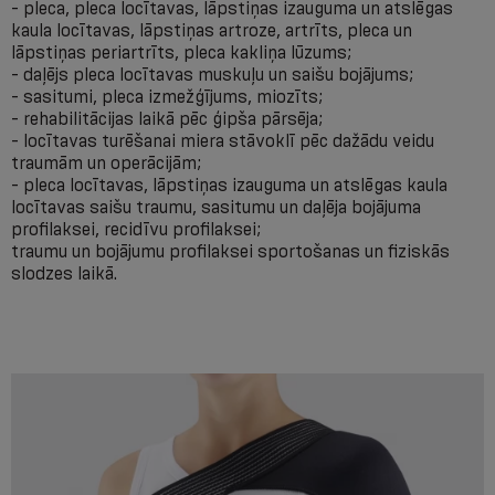
- pleca, pleca locītavas, lāpstiņas izauguma un atslēgas
kaula locītavas, lāpstiņas artroze, artrīts, pleca un
lāpstiņas periartrīts, pleca kakliņa lūzums;
- daļējs pleca locītavas muskuļu un saišu bojājums;
- sasitumi, pleca izmežģījums, miozīts;
- rehabilitācijas laikā pēc ģipša pārsēja;
- locītavas turēšanai miera stāvoklī pēc dažādu veidu
traumām un operācijām;
- pleca locītavas, lāpstiņas izauguma un atslēgas kaula
locītavas saišu traumu, sasitumu un daļēja bojājuma
profilaksei, recidīvu profilaksei;
traumu un bojājumu profilaksei sportošanas un fiziskās
slodzes laikā.