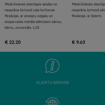
Medicīniskais elastīgais apsējs no
Medicīniskais elastīg
neoprēna (ortoze) ceļa locītavas
neoprēna (ortoze) pē
fiksācijai, ar atsegtu ceļgalu un
fiksācijai, ar līplenti.
atsperveida metāla ieliktņiem sānos,
bērnu, universāls. LUX
€ 22.20
€ 9.63
KLIENTU SERVISS