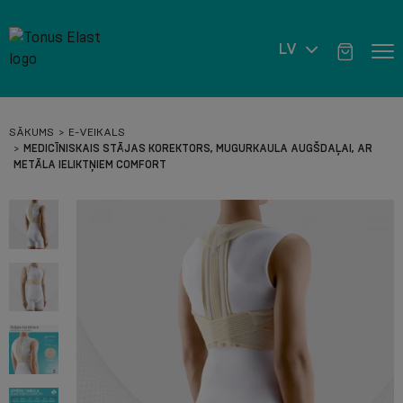
LV
SĀKUMS
E-VEIKALS
MEDICĪNISKAIS STĀJAS KOREKTORS, MUGURKAULA AUGŠDAĻAI, AR
METĀLA IELIKTŅIEM COMFORT