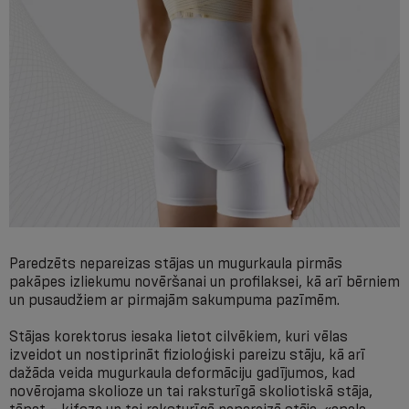
Paredzēts nepareizas stājas un mugurkaula pirmās
pakāpes izliekumu novēršanai un profilaksei, kā arī bērniem
un pusaudžiem ar pirmajām sakumpuma pazīmēm.
Stājas korektorus iesaka lietot cilvēkiem, kuri vēlas
izveidot un nostiprināt fizioloģiski pareizu stāju, kā arī
dažāda veida mugurkaula deformāciju gadījumos, kad
novērojama skolioze un tai raksturīgā skoliotiskā stāja,