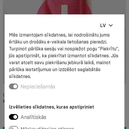
LV
Mēs izmantojam sīkdatnes, lai nodrošinātu jums
ērtāku un drošāku e-veikala lietošanas pieredzi.
Turpinot pārlūka sesiju vai nospiežot pogu "Piekrītu",
jūs apstiprināt, ka piekrītat izmantot sīkdatnes. Jūs
varat atcelt savu piekrišanu jebkurā laikā, mainot
pārlūka iestatījumus un izdzēšot saglabātās
sīkdatnes.
Nepieciešamās
Individuāla nesaderība ar kādu no izstrādājuma izejvielu
komponentiem, izteiktas vietējās ādas saslimšanas.
Izvēlieties sīkdatnes, kuras apstipriniet
Analītiskās