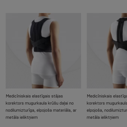
Medicīniskais elastīgais stājas
Medicīniskais elastīg
korektors mugurkaula krūšu daļai no
korektors mugurkaula
nodilumizturīga, elpojoša materiāla, ar
elpojoša, nodilumiztur
metāla ieliktņiem
metāla ieliktņiem