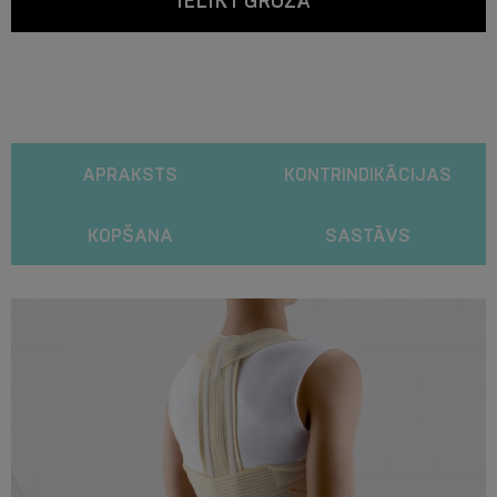
IELIKT GROZĀ
APRAKSTS
KONTRINDIKĀCIJAS
KOPŠANA
SASTĀVS