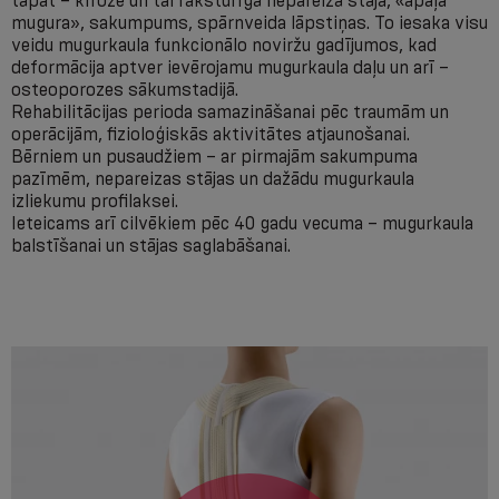
tāpat – kifoze un tai raksturīgā nepareizā stāja, «apaļa
mugura», sakumpums, spārnveida lāpstiņas. To iesaka visu
veidu mugurkaula funkcionālo noviržu gadījumos, kad
deformācija aptver ievērojamu mugurkaula daļu un arī –
osteoporozes sākumstadijā.
Rehabilitācijas perioda samazināšanai pēc traumām un
operācijām, fizioloģiskās aktivitātes atjaunošanai.
Bērniem un pusaudžiem – ar pirmajām sakumpuma
pazīmēm, nepareizas stājas un dažādu mugurkaula
izliekumu profilaksei.
Ieteicams arī cilvēkiem pēc 40 gadu vecuma – mugurkaula
balstīšanai un stājas saglabāšanai.