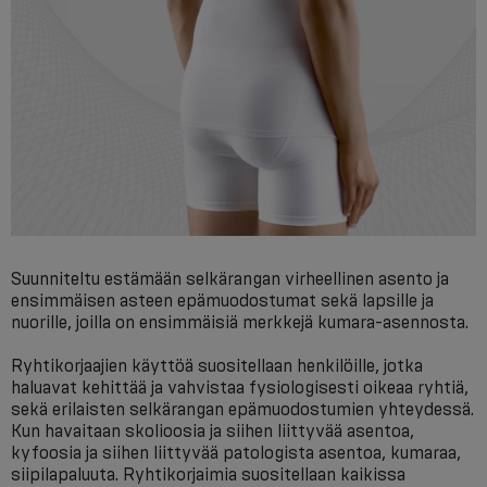
Suunniteltu estämään selkärangan virheellinen asento ja
ensimmäisen asteen epämuodostumat sekä lapsille ja
nuorille, joilla on ensimmäisiä merkkejä kumara-asennosta.
Ryhtikorjaajien käyttöä suositellaan henkilöille, jotka
haluavat kehittää ja vahvistaa fysiologisesti oikeaa ryhtiä,
sekä erilaisten selkärangan epämuodostumien yhteydessä.
Kun havaitaan skolioosia ja siihen liittyvää asentoa,
kyfoosia ja siihen liittyvää patologista asentoa, kumaraa,
siipilapaluuta. Ryhtikorjaimia suositellaan kaikissa