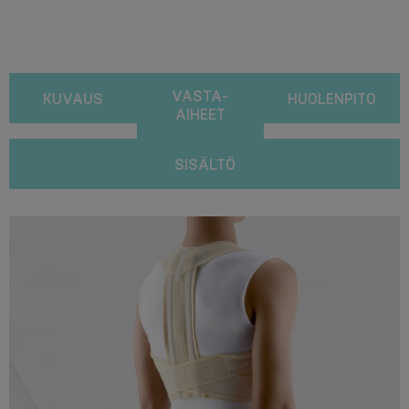
VASTA-
KUVAUS
HUOLENPITO
AIHEET
SISÄLTÖ