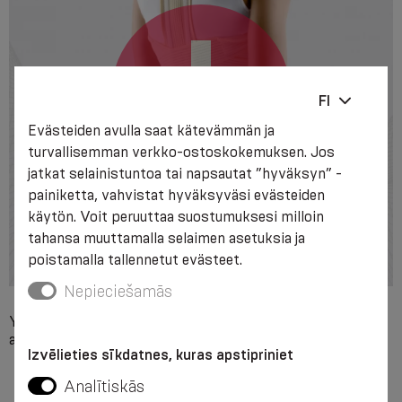
FI
Evästeiden avulla saat kätevämmän ja
turvallisemman verkko-ostoskokemuksen. Jos
jatkat selainistuntoa tai napsautat ”hyväksyn” -
painiketta, vahvistat hyväksyväsi evästeiden
käytön. Voit peruuttaa suostumuksesi milloin
tahansa muuttamalla selaimen asetuksia ja
poistamalla tallennetut evästeet.
Nepieciešamās
Yksittäinen yhteensopimattomuus valmisteen minkään
ainesosan kanssa, vaikeat paikalliset ihosairaudet.
Izvēlieties sīkdatnes, kuras apstipriniet
Analītiskās