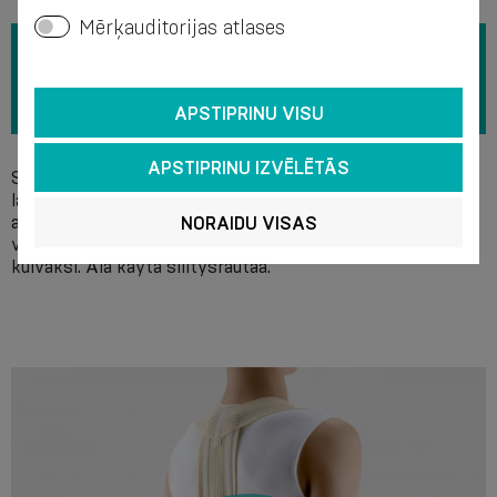
Mērķauditorijas atlases
APSTIPRINU VISU
APSTIPRINU IZVĒLĒTĀS
Suosittelemme pesua käsin saippualiuoksessa + 40 °C:n
lämpötilassa ilman valkaisuaineita. Älä käytä kemiallisia
aineita puhdistukseen. Huuhtelun jälkeen purista vedet
NORAIDU VISAS
varovasti käsin, älä vääntele äläkä linkoa. Levitä tuote
kuivaksi. Älä käytä silitysrautaa.