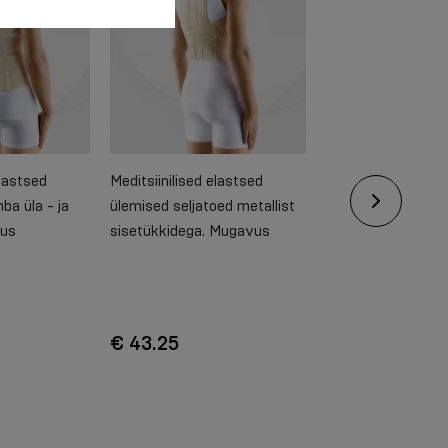
elastsed
Meditsiinilised elastsed
Meditsiinilised ela
mba üla - ja
ülemised seljatoed metallist
asendikorrektorid
vus
sisetükkidega. Mugavus
€ 43.25
€ 12.60