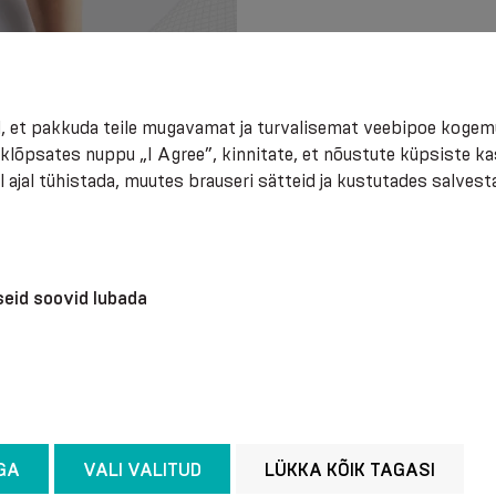
, et pakkuda teile mugavamat ja turvalisemat veebipoe kogem
 klõpsates nuppu „I Agree”, kinnitate, et nõustute küpsiste k
 ajal tühistada, muutes brauseri sätteid ja kustutades salvest
iseid soovid lubada
GA
VALI VALITUD
LÜKKA KÕIK TAGASI