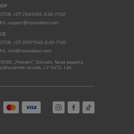
HOP
EFON:
+371 25169005
8:30-17:00
AIL:
support@tonuselast.com
ICE
EFON:
+371 20297040
8:30-17:00
AIL:
info@tonuselast.com
RESS:
„Pilskalni”, Grinvalti, Nicas pagasts,
vidkurzemes novads, LV-3473, Läti.