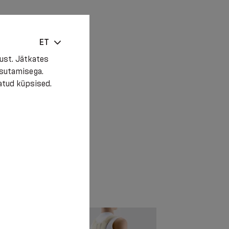
ET
ust. Jätkates
asutamisega.
atud küpsised.