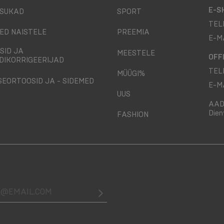
E-S
SUKAD
SPORT
TEL
ED NAISTELE
PREEMIA
E-M
SID JA
MEESTELE
OFF
DIKORRIGEERIJAD
TEL
MÜÜGI%
SEORTOOSID JA - SIDEMED
E-M
UUS
AAD
Dien
FASHION
@email.com