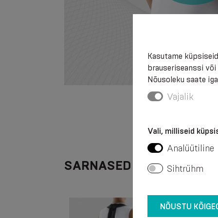
Kasutame küpsiseid
brauseriseanssi või
Nõusoleku saate igal
Vajalik
Vali, milliseid küps
Analüütiline
SARNASED TOOTED
Sihtrühm
NÕUSTU KÕIGE