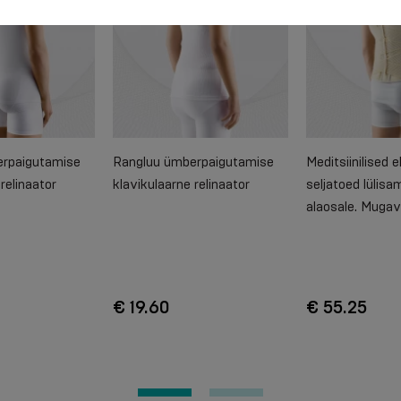
rpaigutamise
Rangluu ümberpaigutamise
Meditsiinilised 
relinaator
klavikulaarne relinaator
seljatoed lülisa
alaosale. Muga
€ 19.60
€ 55.25