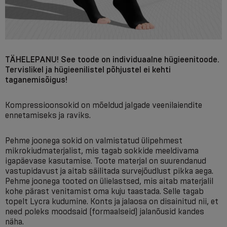
TÄHELEPANU! See toode on individuaalne hügieenitoode.
Tervislikel ja hügieenilistel põhjustel ei kehti
taganemisõigus!
Kompressioonsokid on mõeldud jalgade veenilaiendite
ennetamiseks ja raviks.
Pehme joonega sokid on valmistatud ülipehmest
mikrokiudmaterjalist, mis tagab sokkide meeldivama
igapäevase kasutamise. Toote materjal on suurendanud
vastupidavust ja aitab säilitada survejõudlust pikka aega.
Pehme joonega tooted on ülielastsed, mis aitab materjalil
kohe pärast venitamist oma kuju taastada. Selle tagab
topelt Lycra kudumine. Konts ja jalaosa on disainitud nii, et
need poleks moodsaid (formaalseid) jalanõusid kandes
näha.