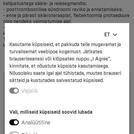
kahjustustega sääre- ja reiesegmendis;
- posttrombootilise sündroomi raviks ja ennetamiseks;
- enne ja pärast skleroteraapiat, flebektoomia protseduure
ning nendeks valmistumise ajal;
- muud tüüpi kirurgilise ravi korral, traumajärgse turse
korral.
ET
Tähelepanu! Enne II kompressiooniklassi toodete
Kasutame küpsiseid, et pakkuda teile mugavamat ja
kasutamist on soovitatav konsulteerida arstiga.
turvalisemat veebipoe kogemust. Jätkates
brauseriseanssi või klõpsates nuppu „I Agree”,
kinnitate, et nõustute küpsiste kasutamisega.
Nõusoleku saate igal ajal tühistada, muutes brauseri
sätteid ja kustutades salvestatud küpsised.
Vajalik
Vali, milliseid küpsiseid soovid lubada
Analüütiline