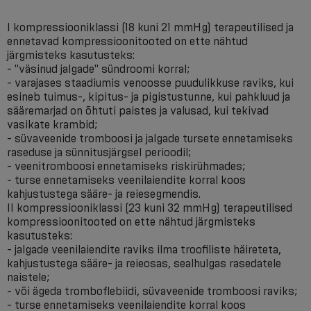
I kompressiooniklassi (18 kuni 21 mmHg) terapeutilised ja
ennetavad kompressioonitooted on ette nähtud
järgmisteks kasutusteks:
- "väsinud jalgade" sündroomi korral;
- varajases staadiumis venoosse puudulikkuse raviks, kui
esineb tuimus-, kipitus- ja pigistustunne, kui pahkluud ja
sääremarjad on õhtuti paistes ja valusad, kui tekivad
vasikate krambid;
- süvaveenide tromboosi ja jalgade tursete ennetamiseks
raseduse ja sünnitusjärgsel perioodil;
- veenitromboosi ennetamiseks riskirühmades;
- turse ennetamiseks veenilaiendite korral koos
kahjustustega sääre- ja reiesegmendis.
II kompressiooniklassi (23 kuni 32 mmHg) terapeutilised
kompressioonitooted on ette nähtud järgmisteks
kasutusteks:
- jalgade veenilaiendite raviks ilma troofiliste häireteta,
kahjustustega sääre- ja reieosas, sealhulgas rasedatele
naistele;
- või ägeda tromboflebiidi, süvaveenide tromboosi raviks;
- turse ennetamiseks veenilaiendite korral koos