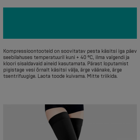
Kompressioontooteid on soovitatav pesta käsitsi iga päev
seebilahuses temperatuuril kuni + 40 °С, ilma valgendi ja
kloori sisaldavaid aineid kasutamata. Pärast loputamist
pigistage vesi õrnalt käsitsi välja, ärge väänake, ärge
tsentrifuugige. Laota toode kuivama. Mitte triikida.