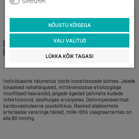
Sihtrühm
NÕUSTU KÕIGEGA
VALI VALITUD
LÜKKA KÕIK TAGASI
Individuaalne talumatus toote koostisosade suhtes. Jalade
lokaalsed nahahaigused, mittevenoosse etioloogiaga
troofilised haavandid, jalgade ägedad pehmete kudede
infektsioonid, sealhulgas erysipelas. Dekompenseeritud
kardiovaskulaarne puudulikkus. Rasked alajäsemete
arteriaalse vereringe häired, mille rõhk vaagnaarterites on
alla 80 mmHg.