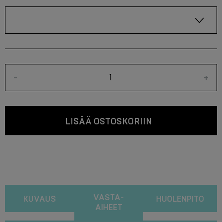
-
+
LISÄÄ OSTOSKORIIN
VASTA-
KUVAUS
HUOLENPITO
AIHEET