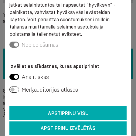
jatkat selainistuntoa tai napsautat ”hyväksyn” -
painiketta, vahvistat hyväksyväsi evästeiden
Yksittäinen yhteensopimattomuus jonkin tuotteen
käytön. Voit peruuttaa suostumuksesi milloin
ainesosan kanssa.
tahansa muuttamalla selaimen asetuksia ja
poistamalla tallennetut evästeet.
Nepieciešamās
Izvēlieties sīkdatnes, kuras apstipriniet
Analītiskās
Mērķauditorijas atlases
Suosittelemme pesua käsin saippualiuoksessa + 40 °C:n
lämpötilassa ilman valkaisuaineita. Älä käytä kemiallisia
aineita puhdistukseen. On suositeltavaa puristaa vettä
varovasti vääntämättä ja kuivata tuote levinneellä tavalla.
APSTIPRINU VISU
Älä raudasta.
APSTIPRINU IZVĒLĒTĀS