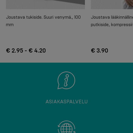
Joustava tukiside. Suuri venymä., 100
Joustava lääkinnälli
mm
putkiside, kompressi
€ 2.95 - € 4.20
€ 3.90
ASIAKASPALVELU