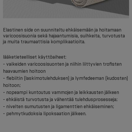
Elastinen side on suunniteltu ehkäisemään ja hoitamaan
varicoosisuonia sekä hajaantumisia, suihkeita, turvotusta
ja muita traumaattisia komplikaatioita.
lääketieteelliset käyttöaiheet:
- vaikeiden varicoosisuonten ja niihin liittyvien trofisten
haavaumien hoitoon
- flebiitin (laskimotulehduksen) ja lymfedeeman (kudosten)
hoitoon;
- nopeampi kuntoutus vammojen ja leikkausten jälkeen
- ehkäistä turvotusta ja vähentää tulehdusprosesseja;
- nivelten sumutusten ja ligamenttien ehkäiseminen;
- pehmytkudoksia lipoksaation jälkeen.