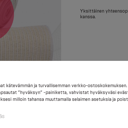
Yksittäinen yhteensop
kanssa.
saat kätevämmän ja turvallisemman verkko-ostoskokemuksen. 
napsautat ”hyväksyn” -painiketta, vahvistat hyväksyväsi eväs
sesi milloin tahansa muuttamalla selaimen asetuksia ja poist
ās