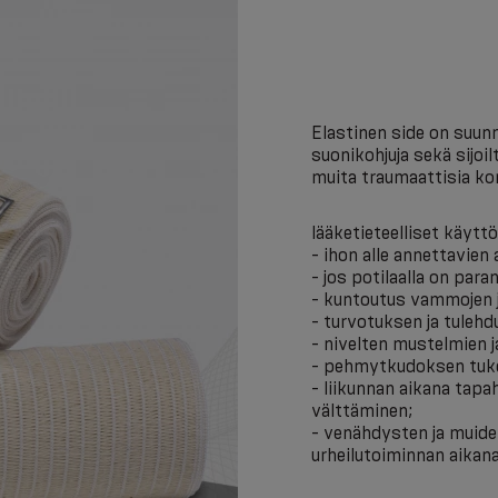
Elastinen side on suun
suonikohjuja sekä sijoi
muita traumaattisia ko
lääketieteelliset käyttö
- ihon alle annettavien
- jos potilaalla on pa
- kuntoutus vammojen j
- turvotuksen ja tuleh
- nivelten mustelmien j
- pehmytkudoksen tuke
- liikunnan aikana tap
välttäminen;
- venähdysten ja muid
urheilutoiminnan aikana