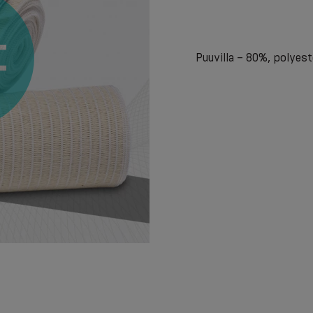
Puuvilla – 80%, polyest