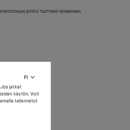
imattomuus jonkin tuotteen ainesosan
FI
Jos jatkat
teiden käytön. Voit
amalla tallennetut