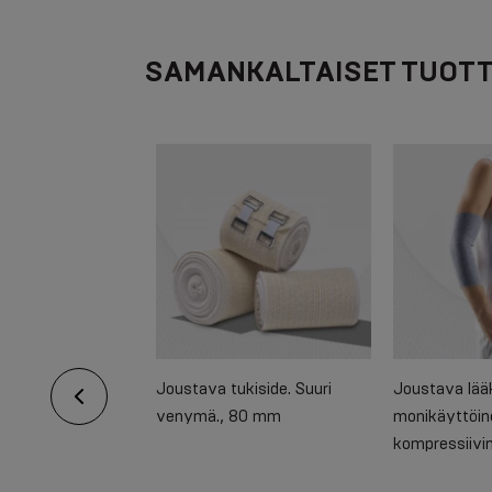
SAMANKALTAISET TUOT
oitoside
Joustava tukiside. Suuri
Joustava lääk
irrotettavalla
venymä., 80 mm
monikäyttöine
a
kompressiivi