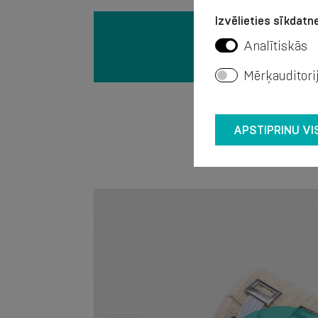
Izvēlieties sīkdatne
Analītiskās
Mērķauditori
APSTIPRINU VI