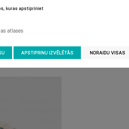
Suosittelemme pesua k
s, kuras apstipriniet
lämpötilassa ilman valk
puhdistukseen. Huuhtel
älä vääntele äläkä linko
jas atlases
silitysrautaa.
SU
APSTIPRINU IZVĒLĒTĀS
NORAIDU VISAS