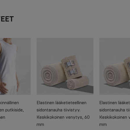
TEET
innällinen
Elastinen lääketieteellinen
Elastinen lääket
n putkiside,
sidontanauha tiivistyy.
sidontanauha tii
nen
Keskikokoinen venytys, 60
Keskikokoinen 
mm
mm