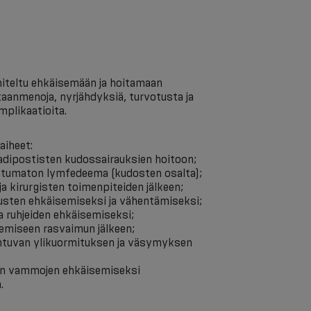
niteltu ehkäisemään ja hoitamaan
ltaanmenoja, nyrjähdyksiä, turvotusta ja
mplikaatioita.
aiheet:
 adipostisten kudossairauksien hoitoon;
rantumaton lymfedeema (kudosten osalta);
a kirurgisten toimenpiteiden jälkeen;
dusten ehkäisemiseksi ja vähentämiseksi;
a ruhjeiden ehkäisemiseksi;
miseen rasvaimun jälkeen;
ahtuvan ylikuormituksen ja väsymyksen
en vammojen ehkäisemiseksi
.