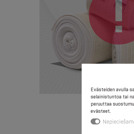
Evästeiden avulla 
selainistuntoa tai 
peruuttaa suostumuk
evästeet.
Nepieciešam