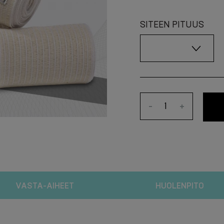
SITEEN PITUUS
-
+
VASTA-AIHEET
HUOLENPITO