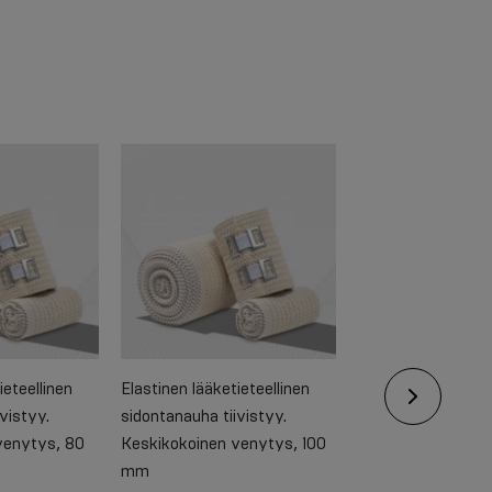
ieteellinen
Elastinen lääketieteellinen
Elastinen lääketiet
vistyy.
sidontanauha tiivistyy.
sidontanauha tiivi
venytys, 80
Keskikokoinen venytys, 100
Keskikokoinen ven
mm
mm