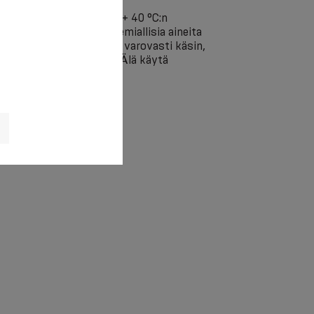
äsin saippualiuoksessa + 40 °C:n
aisuaineita. Älä käytä kemiallisia aineita
un jälkeen purista vedet varovasti käsin,
a. Levitä tuote kuivaksi. Älä käytä